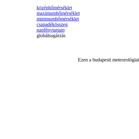
középhőmérséklet
maximumhőmérséklet
minimumhőmérséklet
csapadékösszeg
napfénytartam
globálsugárzás
Ezen a budapesti meteorológiai