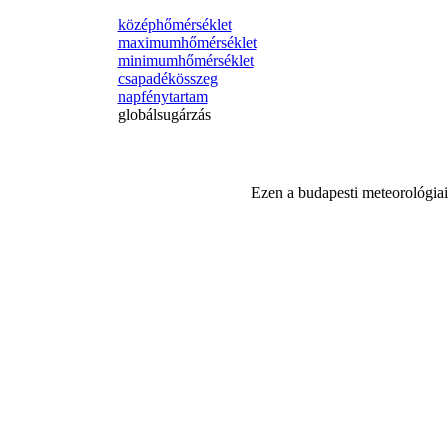
középhőmérséklet
maximumhőmérséklet
minimumhőmérséklet
csapadékösszeg
napfénytartam
globálsugárzás
Ezen a budapesti meteorológiai