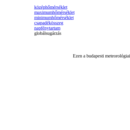
középhőmérséklet
maximumhőmérséklet
minimumhőmérséklet
csapadékösszeg
napfénytartam
globálsugárzás
Ezen a budapesti meteorológiai