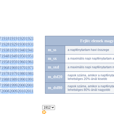
7
1918
1919
1920
1921
Fejléc elemek magy
7
1928
1929
1930
1931
m_ss
7
1938
1939
1940
1941
a napfénytartam havi összege
7
1948
1949
1950
1951
m_sx
a maximális napi napfénytartam
7
1958
1959
1960
1961
m_sxd
7
1968
1969
1970
1971
a maximális napi napfénytartam 
7
1978
1979
1980
1981
napok száma, amikor a napfénytar
m_dsf20
7
1988
1989
1990
1991
lehetséges 20%-ánál kisebb
7
1998
1999
2000
2001
napok száma, amikor a napfénytar
m_dsf80
lehetséges 80%-ánál nagyobb
7
2008
2009
2010
2011