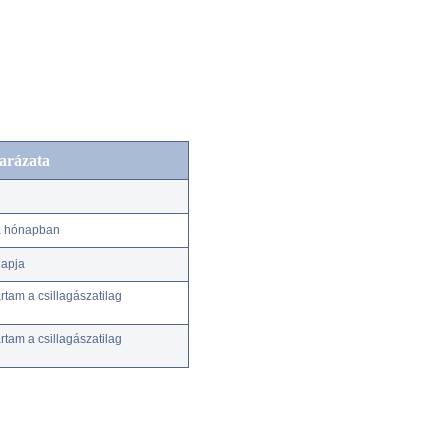
arázata
 a hónapban
napja
tam a csillagászatilag
tam a csillagászatilag