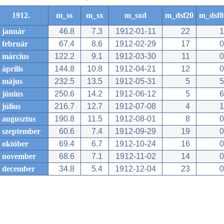
1912.
m_ss
m_sx
m_sxd
m_dsf20
m_dsf8
január
46.8
7.3
1912-01-11
22
1
február
67.4
8.6
1912-02-29
17
0
március
122.2
9.1
1912-03-30
11
0
április
144.8
10.8
1912-04-21
12
0
május
232.5
13.5
1912-05-31
5
5
június
250.6
14.2
1912-06-12
5
6
július
216.7
12.7
1912-07-08
4
1
augusztus
190.8
11.5
1912-08-01
8
0
szeptember
60.6
7.4
1912-09-29
19
0
október
69.4
6.7
1912-10-24
16
0
november
68.6
7.1
1912-11-02
14
0
december
34.8
5.4
1912-12-04
23
0