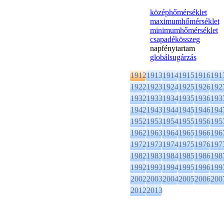
középhőmérséklet
maximumhőmérséklet
minimumhőmérséklet
csapadékösszeg
napfénytartam
globálsugárzás
1912
1913
1914
1915
1916
191
1922
1923
1924
1925
1926
192
1932
1933
1934
1935
1936
193
1942
1943
1944
1945
1946
194
1952
1953
1954
1955
1956
195
1962
1963
1964
1965
1966
196
1972
1973
1974
1975
1976
197
1982
1983
1984
1985
1986
198
1992
1993
1994
1995
1996
199
2002
2003
2004
2005
2006
200
2012
2013