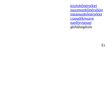
középhőmérséklet
maximumhőmérséklet
minimumhőmérséklet
csapadékösszeg
napfénytartam
globálsugárzás
Ez