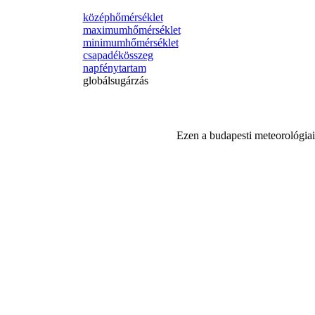
középhőmérséklet
maximumhőmérséklet
minimumhőmérséklet
csapadékösszeg
napfénytartam
globálsugárzás
Ezen a budapesti meteorológiai