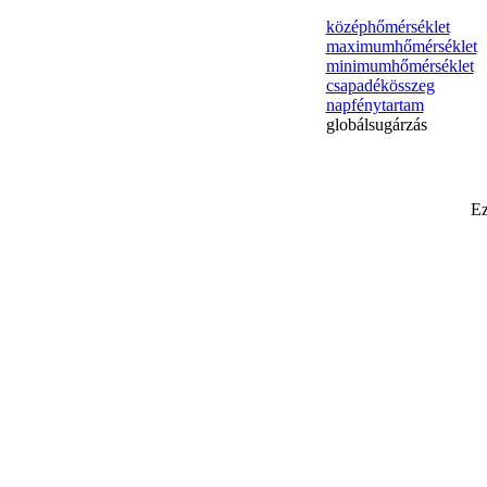
középhőmérséklet
maximumhőmérséklet
minimumhőmérséklet
csapadékösszeg
napfénytartam
globálsugárzás
Ez