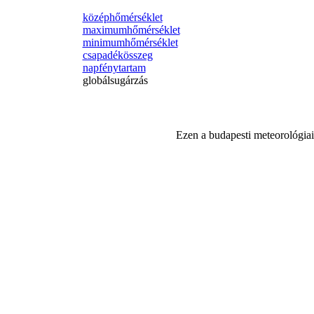
középhőmérséklet
maximumhőmérséklet
minimumhőmérséklet
csapadékösszeg
napfénytartam
globálsugárzás
Ezen a budapesti meteorológiai