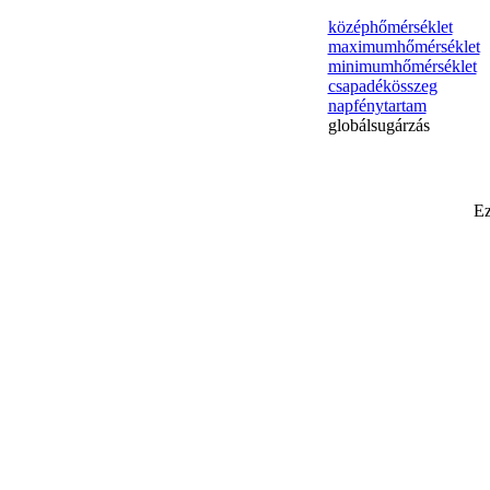
középhőmérséklet
maximumhőmérséklet
minimumhőmérséklet
csapadékösszeg
napfénytartam
globálsugárzás
Ez