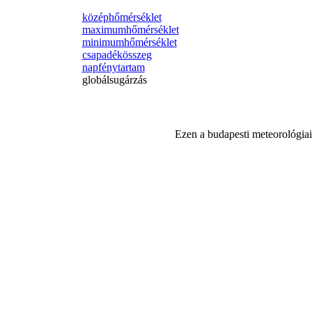
középhőmérséklet
maximumhőmérséklet
minimumhőmérséklet
csapadékösszeg
napfénytartam
globálsugárzás
Ezen a budapesti meteorológiai