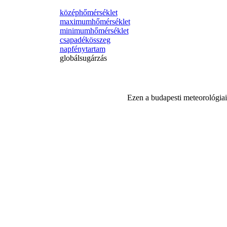
középhőmérséklet
maximumhőmérséklet
minimumhőmérséklet
csapadékösszeg
napfénytartam
globálsugárzás
Ezen a budapesti meteorológiai