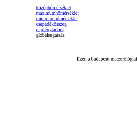
középhőmérséklet
maximumhőmérséklet
minimumhőmérséklet
csapadékösszeg
napfénytartam
globálsugárzás
Ezen a budapesti meteorológiai