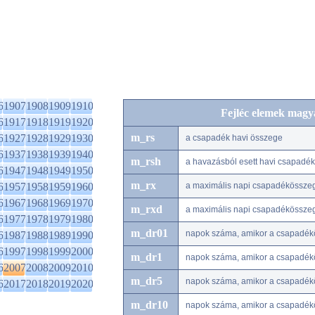
6
1907
1908
1909
1910
Fejléc elemek magy
6
1917
1918
1919
1920
m_rs
6
1927
1928
1929
1930
a csapadék havi összege
6
1937
1938
1939
1940
m_rsh
a havazásból esett havi csapadé
6
1947
1948
1949
1950
m_rx
6
1957
1958
1959
1960
a maximális napi csapadékössze
6
1967
1968
1969
1970
m_rxd
a maximális napi csapadékössze
6
1977
1978
1979
1980
m_dr01
napok száma, amikor a csapadék
6
1987
1988
1989
1990
6
1997
1998
1999
2000
m_dr1
napok száma, amikor a csapadék
6
2007
2008
2009
2010
m_dr5
napok száma, amikor a csapadék
6
2017
2018
2019
2020
m_dr10
napok száma, amikor a csapadé