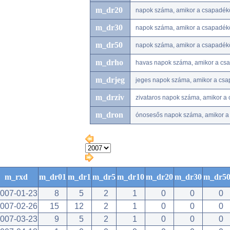
m_dr20
napok száma, amikor a csapadé
m_dr30
napok száma, amikor a csapadé
m_dr50
napok száma, amikor a csapadé
m_drho
havas napok száma, amikor a csap
m_drjeg
jeges napok száma, amikor a csap
m_drziv
zivataros napok száma, amikor a 
m_dron
ónosesős napok száma, amikor a 
m_rxd
m_dr01
m_dr1
m_dr5
m_dr10
m_dr20
m_dr30
m_dr5
007-01-23
8
5
2
1
0
0
0
007-02-26
15
12
2
1
0
0
0
007-03-23
9
5
2
1
0
0
0