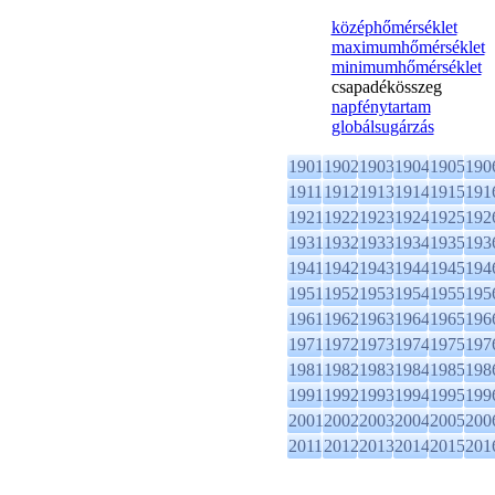
középhőmérséklet
maximumhőmérséklet
minimumhőmérséklet
csapadékösszeg
napfénytartam
globálsugárzás
1901
1902
1903
1904
1905
190
1911
1912
1913
1914
1915
191
1921
1922
1923
1924
1925
192
1931
1932
1933
1934
1935
193
1941
1942
1943
1944
1945
194
1951
1952
1953
1954
1955
195
1961
1962
1963
1964
1965
196
1971
1972
1973
1974
1975
197
1981
1982
1983
1984
1985
198
1991
1992
1993
1994
1995
199
2001
2002
2003
2004
2005
200
2011
2012
2013
2014
2015
201