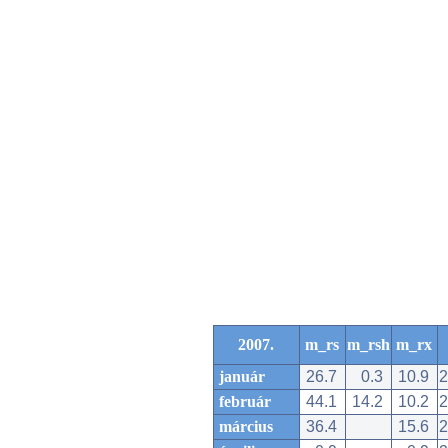
2007.
m_rs
m_rsh
m_rx
január
26.7
0.3
10.9
2
február
44.1
14.2
10.2
2
március
36.4
15.6
2