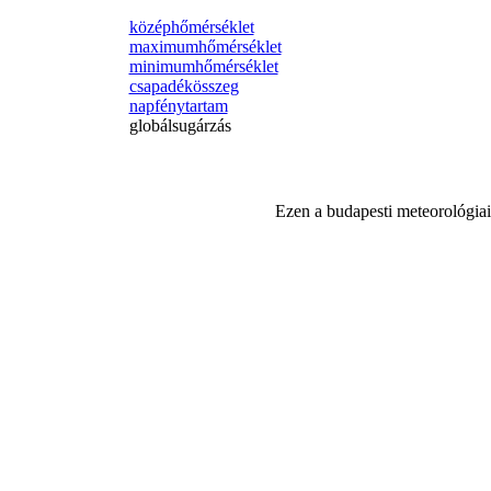
középhőmérséklet
maximumhőmérséklet
minimumhőmérséklet
csapadékösszeg
napfénytartam
globálsugárzás
Ezen a budapesti meteorológiai