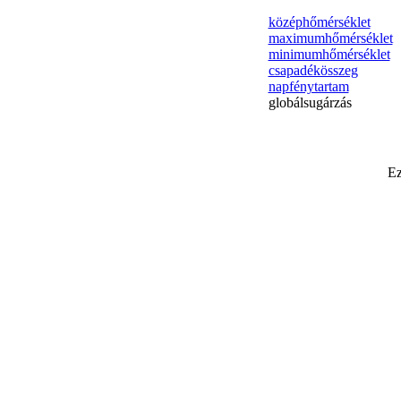
középhőmérséklet
maximumhőmérséklet
minimumhőmérséklet
csapadékösszeg
napfénytartam
globálsugárzás
Ez