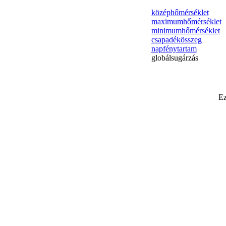
középhőmérséklet
maximumhőmérséklet
minimumhőmérséklet
csapadékösszeg
napfénytartam
globálsugárzás
Ez