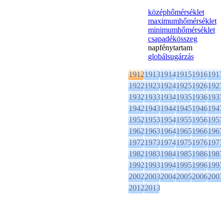
középhőmérséklet
maximumhőmérséklet
minimumhőmérséklet
csapadékösszeg
napfénytartam
globálsugárzás
1912
1913
1914
1915
1916
191
1922
1923
1924
1925
1926
192
1932
1933
1934
1935
1936
193
1942
1943
1944
1945
1946
194
1952
1953
1954
1955
1956
195
1962
1963
1964
1965
1966
196
1972
1973
1974
1975
1976
197
1982
1983
1984
1985
1986
198
1992
1993
1994
1995
1996
199
2002
2003
2004
2005
2006
200
2012
2013