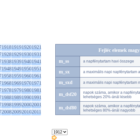
7
1918
1919
1920
1921
Fejléc elemek magy
7
1928
1929
1930
1931
m_ss
7
1938
1939
1940
1941
a napfénytartam havi összege
7
1948
1949
1950
1951
m_sx
a maximális napi napfénytartam
7
1958
1959
1960
1961
m_sxd
7
1968
1969
1970
1971
a maximális napi napfénytartam 
7
1978
1979
1980
1981
napok száma, amikor a napfénytar
m_dsf20
7
1988
1989
1990
1991
lehetséges 20%-ánál kisebb
7
1998
1999
2000
2001
napok száma, amikor a napfénytar
m_dsf80
lehetséges 80%-ánál nagyobb
7
2008
2009
2010
2011