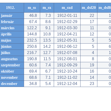
1912.
m_ss
m_sx
m_sxd
m_dsf20
m_dsf8
január
46.8
7.3
1912-01-11
22
1
február
67.4
8.6
1912-02-29
17
0
március
122.2
9.1
1912-03-30
11
0
április
144.8
10.8
1912-04-21
12
0
május
232.5
13.5
1912-05-31
5
5
június
250.6
14.2
1912-06-12
5
6
július
216.7
12.7
1912-07-08
4
1
augusztus
190.8
11.5
1912-08-01
8
0
szeptember
60.6
7.4
1912-09-29
19
0
október
69.4
6.7
1912-10-24
16
0
november
68.6
7.1
1912-11-02
14
0
december
34.8
5.4
1912-12-04
23
0