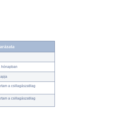
arázata
 a hónapban
napja
tam a csillagászatilag
tam a csillagászatilag