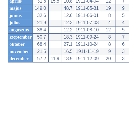
április
31.6
15.5
10.8
1911-04-04
12
7
május
149.0
48.7
1911-05-31
19
9
június
32.6
12.6
1911-06-01
8
5
július
21.9
12.3
1911-07-03
4
4
augusztus
38.4
12.2
1911-08-10
12
5
szeptember
50.7
18.3
1911-09-24
8
7
október
68.4
27.1
1911-10-24
8
6
november
21.5
16.5
1911-11-19
9
3
december
57.2
11.9
13.9
1911-12-09
20
13