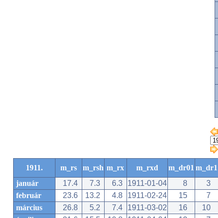
1911.
m_rs
m_rsh
m_rx
m_rxd
m_dr01
m_dr1
január
17.4
7.3
6.3
1911-01-04
8
3
február
23.6
13.2
4.8
1911-02-24
15
7
március
26.8
5.2
7.4
1911-03-02
16
10