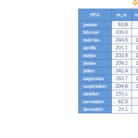
1953.
m_ss
m
január
63.8
február
106.0
március
244.5
1
április
201.1
1
május
232.8
1
június
209.2
1
július
341.4
1
augusztus
263.7
1
szeptember
204.6
1
október
155.1
november
62.5
december
24.1