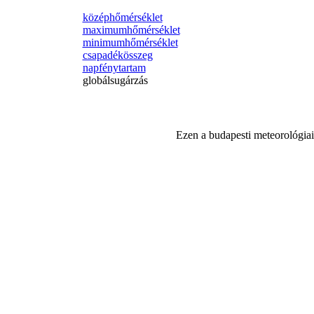
középhőmérséklet
maximumhőmérséklet
minimumhőmérséklet
csapadékösszeg
napfénytartam
globálsugárzás
Ezen a budapesti meteorológiai