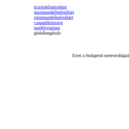
középhőmérséklet
maximumhőmérséklet
minimumhőmérséklet
csapadékösszeg
napfénytartam
globálsugárzás
Ezen a budapesti meteorológiai