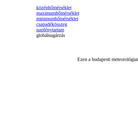
középhőmérséklet
maximumhőmérséklet
minimumhőmérséklet
csapadékösszeg
napfénytartam
globálsugárzás
Ezen a budapesti meteorológiai