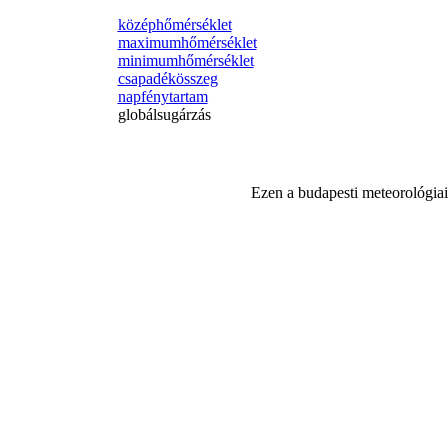
középhőmérséklet
maximumhőmérséklet
minimumhőmérséklet
csapadékösszeg
napfénytartam
globálsugárzás
Ezen a budapesti meteorológiai