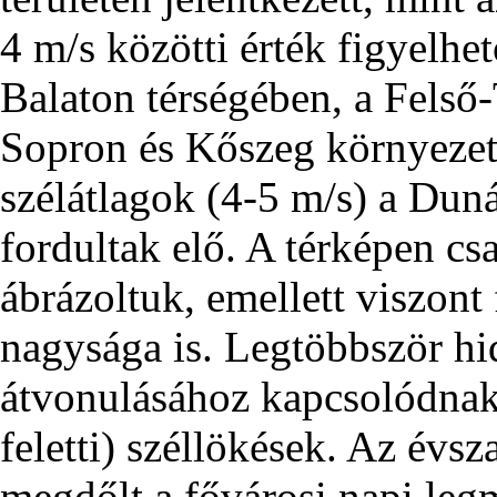
4 m/s közötti érték figyelh
Balaton térségében, a Felső
Sopron és Kőszeg környeze
szélátlagok (4-5 m/s) a Du
fordultak elő. A térképen csa
ábrázoltuk, emellett viszont
nagysága is. Legtöbbször h
átvonulásához kapcsolódnak
feletti) széllökések. Az évs
megdőlt a fővárosi napi leg