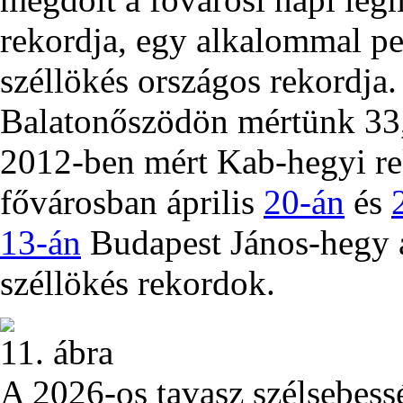
rekordja, egy alkalommal p
széllökés országos rekordja
Balatonőszödön mértünk 33,
2012-ben mért Kab-hegyi r
fővárosban április
20-án
és
13-án
Budapest János-hegy á
széllökés rekordok.
11. ábra
A 2026-os tavasz szélsebess