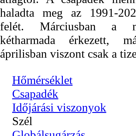
haladta meg az 1991-2020
felét. Márciusban a m
kétharmada érkezett, m
áprilisban viszont csak a tiz
Hőmérséklet
Csapadék
Időjárási viszonyok
Szél
Globálsugárzás