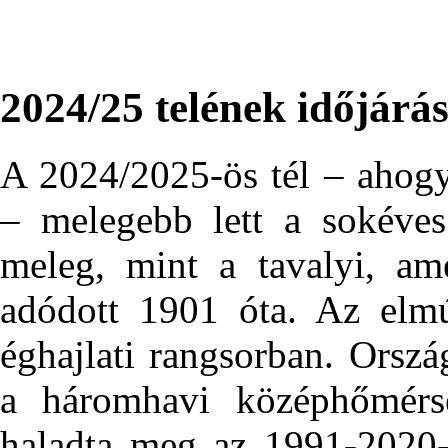
2024/25 telének időjárá
A 2024/2025-ös tél – ahogy
– melegebb lett a sokéves
meleg, mint a tavalyi, am
adódott 1901 óta. Az elmú
éghajlati rangsorban. Orszá
a háromhavi középhőmérsé
haladta meg az 1991-2020-