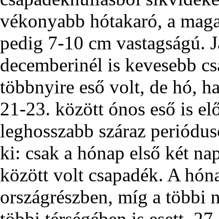
vékonyabb hótakaró, a maga
pedig 7-10 cm vastagságú. 
decemberinél is kevesebb cs
többnyire eső volt, de hó, ha
21-23. között ónos eső is el
leghosszabb száraz periódus
ki: csak a hónap első két na
között volt csapadék. A hóna
országrészben, míg a többi 
többi térségében is esett, 2