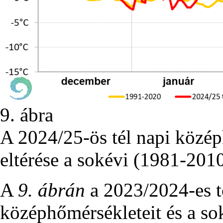
9. ábra
A 2024/25-ös tél napi közé
eltérése a sokévi (1981-2010
A
9. ábrán
a 2023/2024-es t
középhőmérsékleteit és a sok