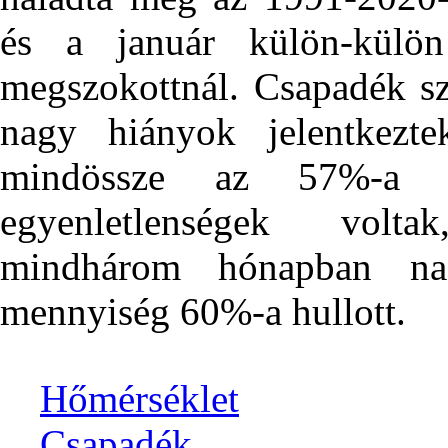
és a január külön-külö
megszokottnál. Csapadék s
nagy hiányok jelentkezte
mindössze az 57%-a ér
egyenletlenségek volt
mindhárom hónapban na
mennyiség 60%-a hullott.
Hőmérséklet
Csapadék