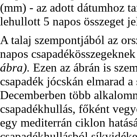
(mm) - az adott dátumhoz ta
lehullott 5 napos összeget je
A talaj szempontjából az ors
napos csapadékösszegeknek v
ábra).
Ezen az ábrán is sze
csapadék jócskán elmarad a 
Decemberben több alkalomma
csapadékhullás, főként vegy
egy mediterrán ciklon hatásá
csapadékhullásból síkvidéken