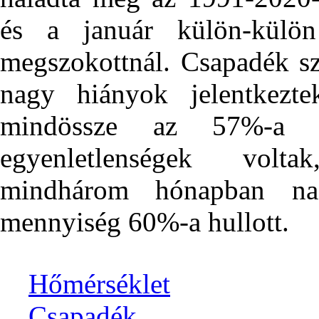
és a január külön-külö
megszokottnál. Csapadék s
nagy hiányok jelentkezte
mindössze az 57%-a ér
egyenletlenségek volt
mindhárom hónapban na
mennyiség 60%-a hullott.
Hőmérséklet
Csapadék