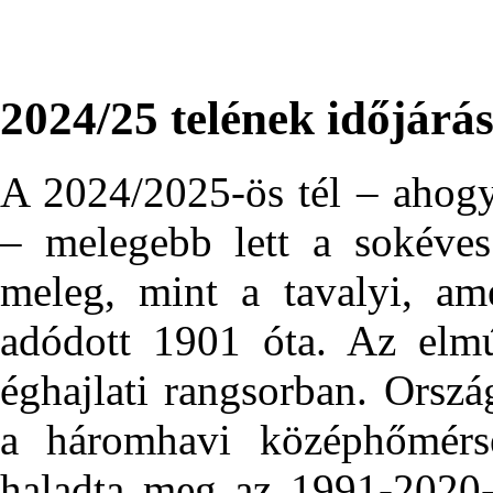
2024/25 telének időjárá
A 2024/2025-ös tél – ahogy
– melegebb lett a sokéves
meleg, mint a tavalyi, am
adódott 1901 óta. Az elmú
éghajlati rangsorban. Orszá
a háromhavi középhőmérsé
haladta meg az 1991-2020-