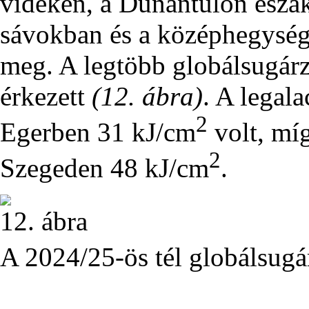
vidéken, a Dunántúlon észak
sávokban és a középhegység
meg. A legtöbb globálsugárz
érkezett
(12. ábra)
. A legal
2
Egerben 31 kJ/cm
volt, mí
2
Szegeden 48 kJ/cm
.
12. ábra
A 2024/25-ös tél globálsugá