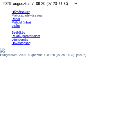
Hőmérséklet
Mai csapadékösszeg
Radar
Műhold (infra)
Villám
Széllökés
Relatív páratartalom
Légnyomás
Hóvastagság
HungaroMet: 2026. augusztus 7. 09:28 (07:28 UTC) [msRe]