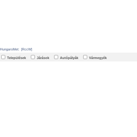
HungaroMet:
[RccW]
Települések
Járások
Autópályák
Vármegyék