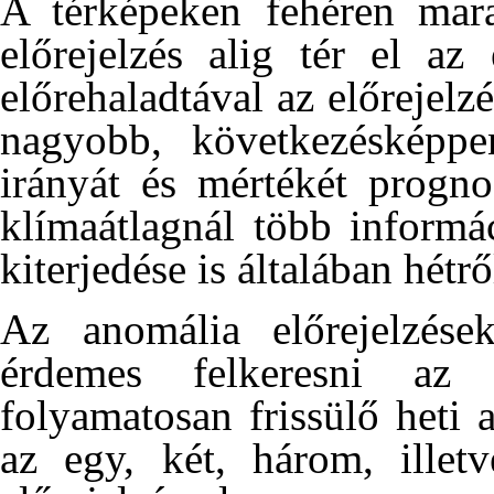
A térképeken fehéren mara
előrejelzés alig tér el az
előrehaladtával az előrejelz
nagyobb, következésképp
irányát és mértékét progno
klímaátlagnál több informác
kiterjedése is általában hétrő
Az anomália előrejelzése
érdemes felkeresni
folyamatosan frissülő heti 
az egy, két, három, illet