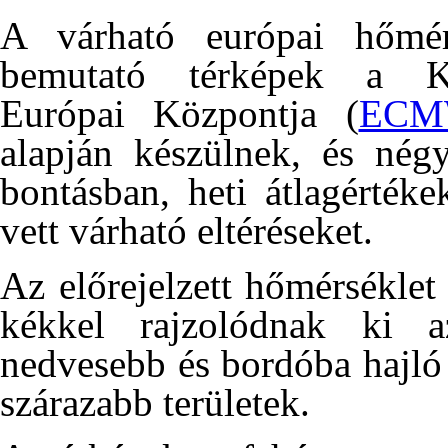
A várható európai hőmér
bemutató térképek a Köz
Európai Központja (
ECM
alapján készülnek, és négy
bontásban, heti átlagérték
vett várható eltéréseket.
Az előrejelzett hőmérsékle
kékkel rajzolódnak ki az
nedvesebb és bordóba hajló 
szárazabb területek.