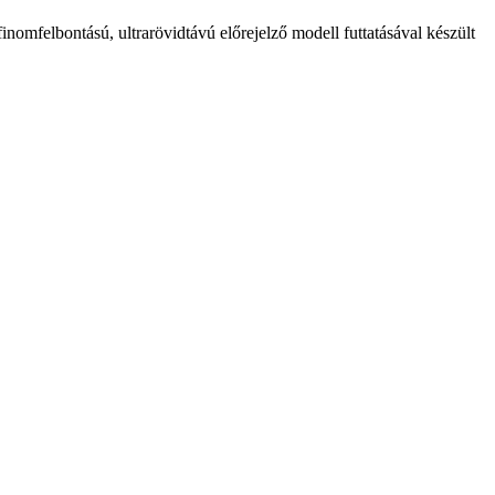
lbontású, ultrarövidtávú előrejelző modell futtatásával készült