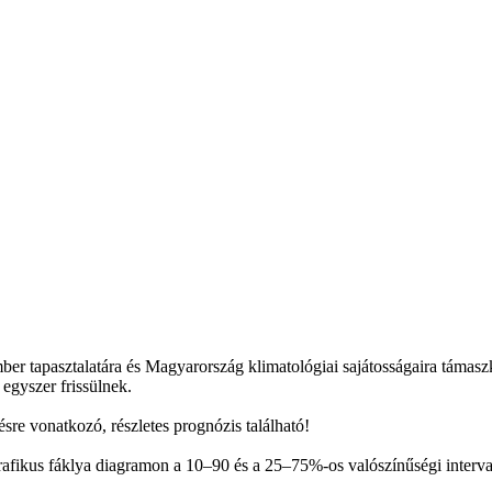
mber tapasztalatára és Magyarország klimatológiai sajátosságaira támas
 egyszer frissülnek.
sre vonatkozó, részletes prognózis található!
afikus fáklya diagramon a 10–90 és a 25–75%-os valószínűségi interval