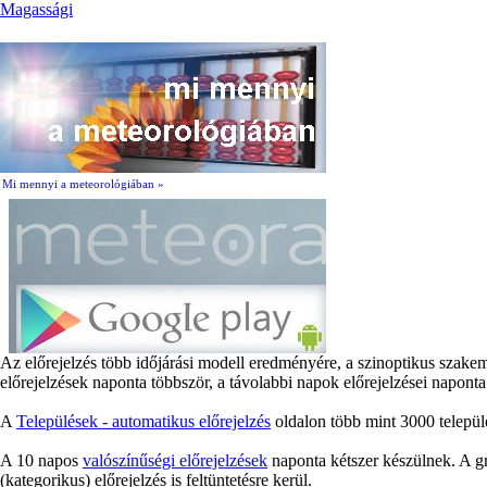
Magassági
Mi mennyi a meteorológiában »
Az előrejelzés több időjárási modell eredményére, a szinoptikus szake
előrejelzések naponta többször, a távolabbi napok előrejelzései naponta
A
Települések - automatikus előrejelzés
oldalon több mint 3000 települé
A 10 napos
valószínűségi előrejelzések
naponta kétszer készülnek. A gr
(kategorikus) előrejelzés is feltüntetésre kerül.