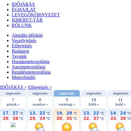
IDŐJÁRÁS
ÉGHAJLAT
LEVEGŐKÖRNYEZET
ISMERET-TÁR
RÓLUNK
Aktuális
időjárás
Veszélyjelzés
Előrejelzés
Budapest
Tavaink
Humánmeteorológia
Agrometeorológia
Repülésmeteorológia
MeteoStúdió
IDŐJÁRÁS >
Előrejelzés >
augusztus
augusztus
augusztus
augusztus
augusztus
7
8
9
10
11
péntek »
szombat »
vasárnap »
hétfő »
kedd »
17
27
13
22
10
20
13
22
14
24
°C
°C
°C
°C
°C
,
,
,
,
,
30
38
29
34
30
35
32
37
33
38
°C
°C
°C
°C
°C
,
,
,
,
,