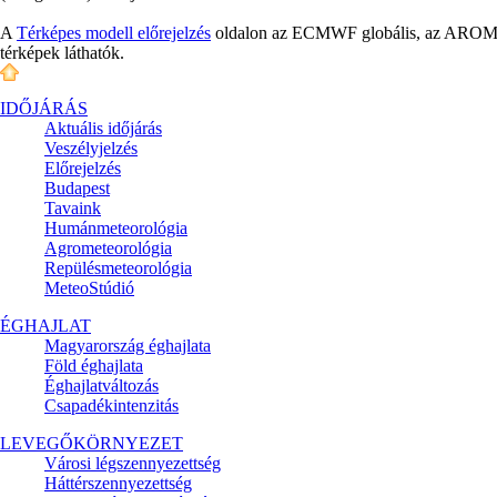
A
Térképes modell előrejelzés
oldalon az ECMWF globális, az AROME é
térképek láthatók.
IDŐJÁRÁS
Aktuális
időjárás
Veszélyjelzés
Előrejelzés
Budapest
Tavaink
Humánmeteorológia
Agrometeorológia
Repülésmeteorológia
MeteoStúdió
ÉGHAJLAT
Magyarország éghajlata
Föld éghajlata
Éghajlatváltozás
Csapadékintenzitás
LEVEGŐKÖRNYEZET
Városi légszennyezettség
Háttérszennyezettség