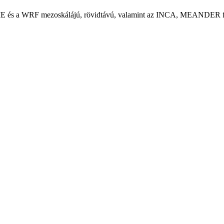
s a WRF mezoskálájú, rövidtávú, valamint az INCA, MEANDER finomfe