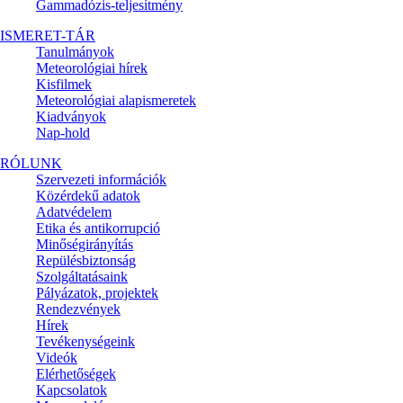
Gammadózis-teljesítmény
ISMERET-TÁR
Tanulmányok
Meteorológiai hírek
Kisfilmek
Meteorológiai alapismeretek
Kiadványok
Nap-hold
RÓLUNK
Szervezeti információk
Közérdekű adatok
Adatvédelem
Etika és antikorrupció
Minőségirányítás
Repülésbiztonság
Szolgáltatásaink
Pályázatok, projektek
Rendezvények
Hírek
Tevékenységeink
Videók
Elérhetőségek
Kapcsolatok