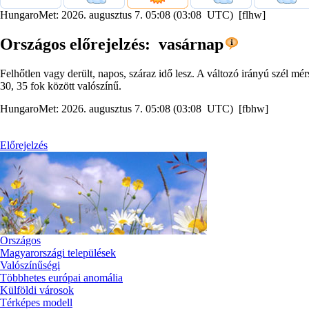
HungaroMet: 2026. augusztus 7. 05:08 (03:08 UTC) [flhw]
Országos előrejelzés: vasárnap
Felhőtlen vagy derült, napos, száraz idő lesz. A változó irányú szél m
30, 35 fok között valószínű.
HungaroMet: 2026. augusztus 7. 05:08 (03:08 UTC) [fbhw]
Előrejelzés
Országos
Magyarországi települések
Valószínűségi
Többhetes európai anomália
Külföldi városok
Térképes modell