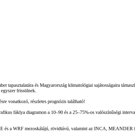
mber tapasztalatára és Magyarország klimatológiai sajátosságaira támas
 egyszer frissülnek.
sre vonatkozó, részletes prognózis található!
afikus fáklya diagramon a 10–90 és a 25–75%-os valószínűségi interval
s a WRF mezoskálájú, rövidtávú, valamint az INCA, MEANDER finomfe