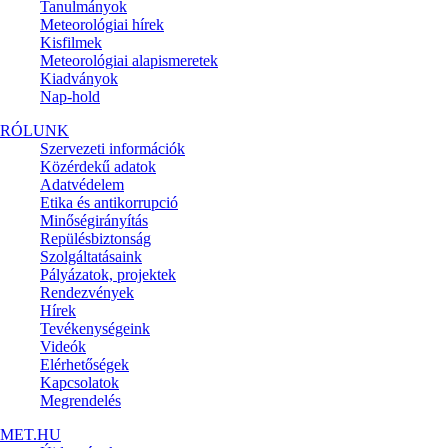
Tanulmányok
Meteorológiai hírek
Kisfilmek
Meteorológiai alapismeretek
Kiadványok
Nap-hold
RÓLUNK
Szervezeti információk
Közérdekű adatok
Adatvédelem
Etika és antikorrupció
Minőségirányítás
Repülésbiztonság
Szolgáltatásaink
Pályázatok, projektek
Rendezvények
Hírek
Tevékenységeink
Videók
Elérhetőségek
Kapcsolatok
Megrendelés
MET.HU