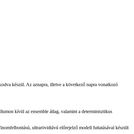
zkodva készül. Az aznapra, illetve a következő napra vonatkozó
lumon kívül az ensemble átlag, valamint a determinisztikus
lbontású, ultrarövidtávú előrejelző modell futtatásával készült