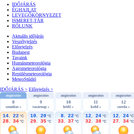
IDŐJÁRÁS
ÉGHAJLAT
LEVEGŐKÖRNYEZET
ISMERET-TÁR
RÓLUNK
Aktuális
időjárás
Veszélyjelzés
Előrejelzés
Budapest
Tavaink
Humánmeteorológia
Agrometeorológia
Repülésmeteorológia
MeteoStúdió
IDŐJÁRÁS >
Előrejelzés >
augusztus
augusztus
augusztus
augusztus
augusztus
8
9
10
11
12
szombat »
vasárnap »
hétfő »
kedd »
szerda »
14
22
10
20
8
22
12
24
12
24
°C
°C
°C
°C
°C
,
,
,
,
,
28
34
29
35
33
37
32
38
27
34
°C
°C
°C
°C
°C
,
,
,
,
,