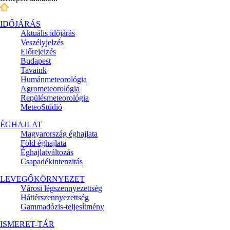
IDŐJÁRÁS
Aktuális
időjárás
Veszélyjelzés
Előrejelzés
Budapest
Tavaink
Humánmeteorológia
Agrometeorológia
Repülésmeteorológia
MeteoStúdió
ÉGHAJLAT
Magyarország éghajlata
Föld éghajlata
Éghajlatváltozás
Csapadékintenzitás
LEVEGŐKÖRNYEZET
Városi légszennyezettség
Háttérszennyezettség
Gammadózis-teljesítmény
ISMERET-TÁR