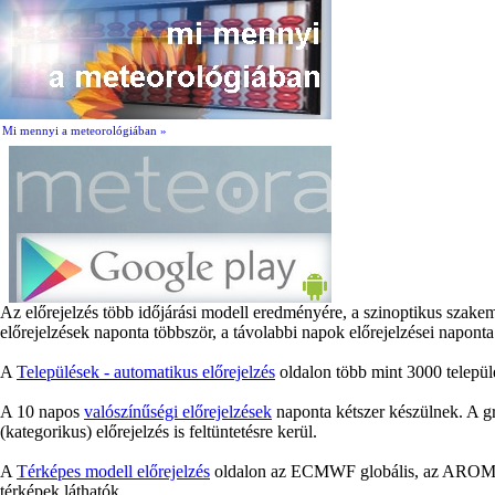
Mi mennyi a meteorológiában »
Az előrejelzés több időjárási modell eredményére, a szinoptikus szake
előrejelzések naponta többször, a távolabbi napok előrejelzései naponta
A
Települések - automatikus előrejelzés
oldalon több mint 3000 települé
A 10 napos
valószínűségi előrejelzések
naponta kétszer készülnek. A gr
(kategorikus) előrejelzés is feltüntetésre kerül.
A
Térképes modell előrejelzés
oldalon az ECMWF globális, az AROME é
térképek láthatók.