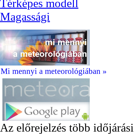
Térképes modell
Magassági
Mi mennyi a meteorológiában »
Az előrejelzés több időjárás