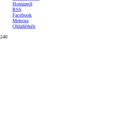
Honlapról
RSS
Facebook
Meteora
Oldaltérkép
240