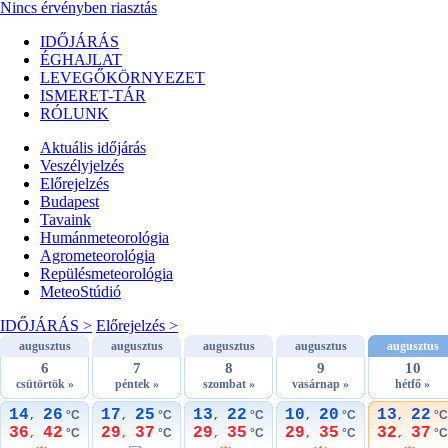
Nincs érvényben riasztás
IDŐJÁRÁS
ÉGHAJLAT
LEVEGŐKÖRNYEZET
ISMERET-TÁR
RÓLUNK
Aktuális
időjárás
Veszélyjelzés
Előrejelzés
Budapest
Tavaink
Humánmeteorológia
Agrometeorológia
Repülésmeteorológia
MeteoStúdió
IDŐJÁRÁS >
Előrejelzés >
augusztus
augusztus
augusztus
augusztus
augusztus
6
7
8
9
10
csütörtök »
péntek »
szombat »
vasárnap »
hétfő »
14
26
17
25
13
22
10
20
13
22
°C
°C
°C
°C
°C
,
,
,
,
,
36
42
29
37
29
35
29
35
32
37
°C
°C
°C
°C
°C
,
,
,
,
,