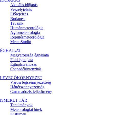
IDŐJÁRÁS
Aktuális
időjárás
Veszélyjelzés
Előrejelzés
Budapest
Tavaink
Humánmeteorológia
Agrometeorológia
Repülésmeteorológia
MeteoStúdió
ÉGHAJLAT
Magyarország éghajlata
Föld éghajlata
Éghajlatváltozás
Csapadékintenzitás
LEVEGŐKÖRNYEZET
Városi légszennyezettség
Háttérszennyezettség
Gammadózis-teljesítmény
ISMERET-TÁR
Tanulmányok
Meteorológiai hírek
Kisfilmek