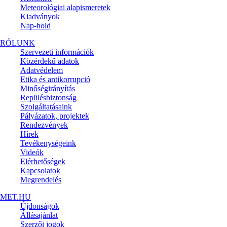
Meteorológiai alapismeretek
Kiadványok
Nap-hold
RÓLUNK
Szervezeti információk
Közérdekű adatok
Adatvédelem
Etika és antikorrupció
Minőségirányítás
Repülésbiztonság
Szolgáltatásaink
Pályázatok, projektek
Rendezvények
Hírek
Tevékenységeink
Videók
Elérhetőségek
Kapcsolatok
Megrendelés
MET.HU
Újdonságok
Állásajánlat
Szerzői jogok