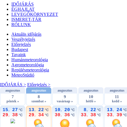
IDŐJÁRÁS
ÉGHAJLAT
LEVEGŐKÖRNYEZET
ISMERET-TÁR
RÓLUNK
Aktuális
időjárás
Veszélyjelzés
Előrejelzés
Budapest
Tavaink
Humánmeteorológia
Agrometeorológia
Repülésmeteorológia
MeteoStúdió
IDŐJÁRÁS >
Előrejelzés >
augusztus
augusztus
augusztus
augusztus
augusztus
7
8
9
10
11
péntek »
szombat »
vasárnap »
hétfő »
kedd »
15
27
13
22
10
20
8
22
13
24
°C
°C
°C
°C
°C
,
,
,
,
,
29
38
29
34
30
36
33
38
33
39
°C
°C
°C
°C
°C
,
,
,
,
,