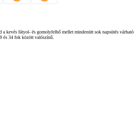
a kevés fátyol- és gomolyfelhő mellet mindenütt sok napsütés várható. D
 és 34 fok között valószínű.