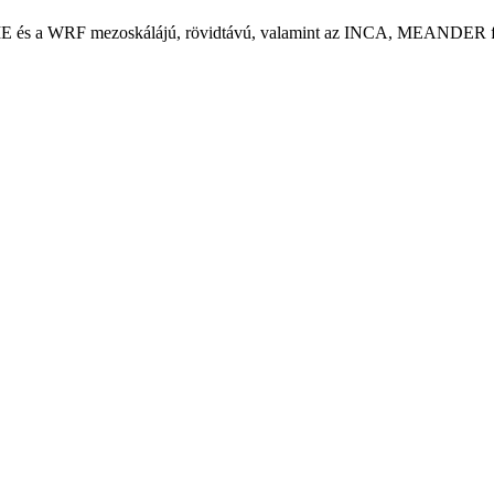
s a WRF mezoskálájú, rövidtávú, valamint az INCA, MEANDER finomfe