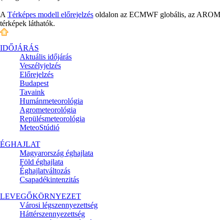
A
Térképes modell előrejelzés
oldalon az ECMWF globális, az AROME é
térképek láthatók.
IDŐJÁRÁS
Aktuális
időjárás
Veszélyjelzés
Előrejelzés
Budapest
Tavaink
Humánmeteorológia
Agrometeorológia
Repülésmeteorológia
MeteoStúdió
ÉGHAJLAT
Magyarország éghajlata
Föld éghajlata
Éghajlatváltozás
Csapadékintenzitás
LEVEGŐKÖRNYEZET
Városi légszennyezettség
Háttérszennyezettség