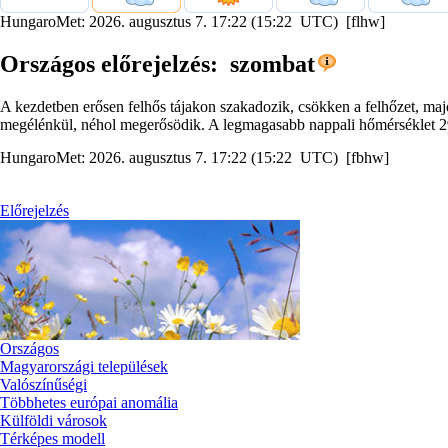
HungaroMet: 2026. augusztus 7. 17:22 (15:22 UTC) [flhw]
Országos előrejelzés: szombat
A kezdetben erősen felhős tájakon szakadozik, csökken a felhőzet, majd 
megélénkül, néhol megerősödik. A legmagasabb nappali hőmérséklet 29
HungaroMet: 2026. augusztus 7. 17:22 (15:22 UTC) [fbhw]
Előrejelzés
Országos
Magyarországi települések
Valószínűségi
Többhetes európai anomália
Külföldi városok
Térképes modell