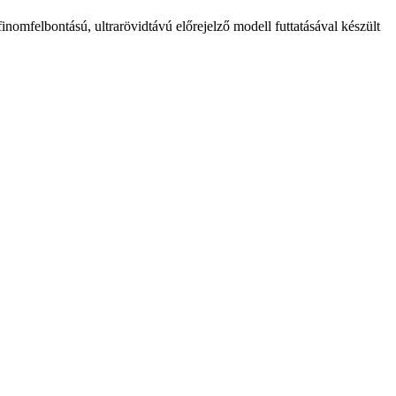
lbontású, ultrarövidtávú előrejelző modell futtatásával készült