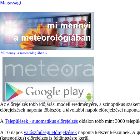
Magassági
Mi mennyi a meteorológiában »
Az előrejelzés több időjárási modell eredményére, a szinoptikus szake
előrejelzések naponta többször, a távolabbi napok előrejelzései naponta
A
Települések - automatikus előrejelzés
oldalon több mint 3000 települé
A 10 napos
valószínűségi előrejelzések
naponta kétszer készülnek. A gr
(kategorikus) előrejelzés is feltüntetésre kerül.