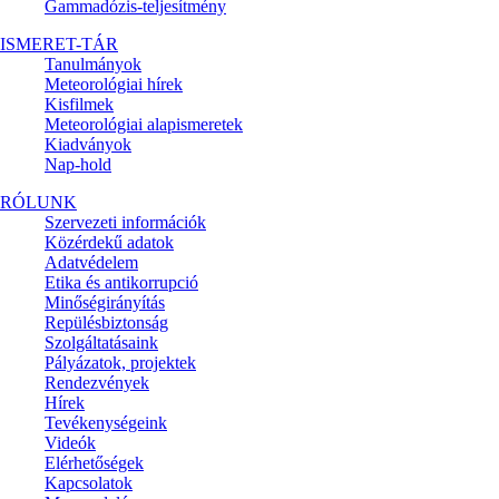
Gammadózis-teljesítmény
ISMERET-TÁR
Tanulmányok
Meteorológiai hírek
Kisfilmek
Meteorológiai alapismeretek
Kiadványok
Nap-hold
RÓLUNK
Szervezeti információk
Közérdekű adatok
Adatvédelem
Etika és antikorrupció
Minőségirányítás
Repülésbiztonság
Szolgáltatásaink
Pályázatok, projektek
Rendezvények
Hírek
Tevékenységeink
Videók
Elérhetőségek
Kapcsolatok