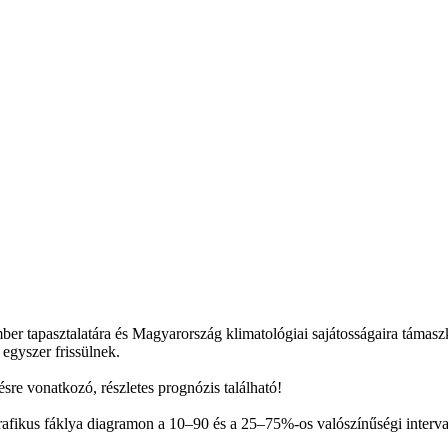
mber tapasztalatára és Magyarország klimatológiai sajátosságaira támas
 egyszer frissülnek.
sre vonatkozó, részletes prognózis található!
afikus fáklya diagramon a 10–90 és a 25–75%-os valószínűségi interval