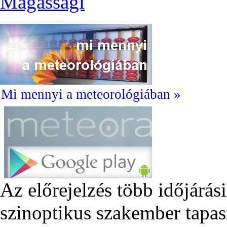
Magassági
Mi mennyi a meteorológiában »
Az előrejelzés több időjárás
szinoptikus szakember tapas