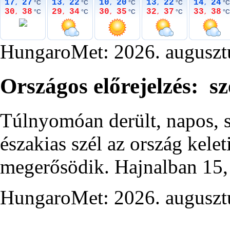
17
27
13
22
10
20
13
22
14
24
°C
°C
°C
°C
°C
,
,
,
,
,
30
38
29
34
30
35
32
37
33
38
°C
°C
°C
°C
°C
,
,
,
,
,
HungaroMet: 2026. auguszt
Országos előrejelzés: s
Túlnyomóan derült, napos, s
északias szél az ország kele
megerősödik. Hajnalban 15, 
HungaroMet: 2026. auguszt