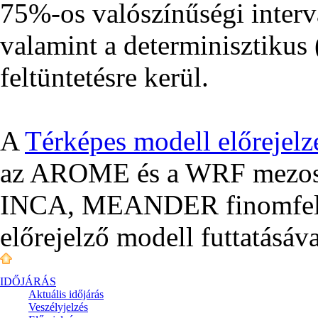
75%-os valószínűségi interv
valamint a determinisztikus (
feltüntetésre kerül.
A
Térképes modell előrejelz
az AROME és a WRF mezoská
INCA, MEANDER finomfelbo
előrejelző modell futtatásáva
IDŐJÁRÁS
Aktuális
időjárás
Veszélyjelzés