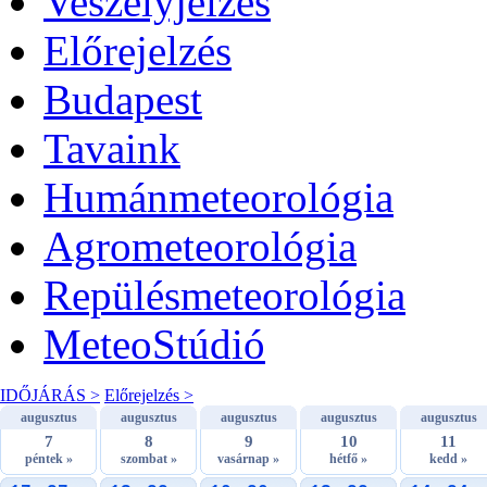
Veszélyjelzés
Előrejelzés
Budapest
Tavaink
Humánmeteorológia
Agrometeorológia
Repülésmeteorológia
MeteoStúdió
IDŐJÁRÁS >
Előrejelzés >
augusztus
augusztus
augusztus
augusztus
augusztus
7
8
9
10
11
péntek »
szombat »
vasárnap »
hétfő »
kedd »