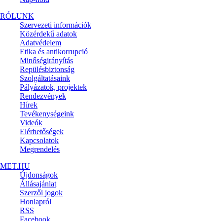
RÓLUNK
Szervezeti információk
Közérdekű adatok
Adatvédelem
Etika és antikorrupció
Minőségirányítás
Repülésbiztonság
Szolgáltatásaink
Pályázatok, projektek
Rendezvények
Hírek
Tevékenységeink
Videók
Elérhetőségek
Kapcsolatok
Megrendelés
MET.HU
Újdonságok
Állásajánlat
Szerzői jogok
Honlapról
RSS
Facebook