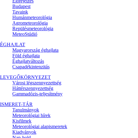
Előrejelzés
Budapest
Tavaink
Humánmeteorológia
Agrometeorológia
Repülésmeteorológia
MeteoStúdió
ÉGHAJLAT
Magyarország éghajlata
Föld éghajlata
Éghajlatváltozás
Csapadékintenzitás
LEVEGŐKÖRNYEZET
Városi légszennyezettség
Háttérszennyezettség
Gammadózis-teljesítmény
ISMERET-TÁR
Tanulmányok
Meteorológiai hírek
Kisfilmek
Meteorológiai alapismeretek
Kiadványok
Nap-hold