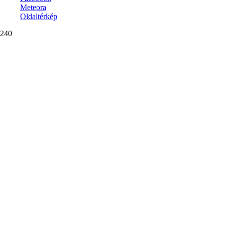
Meteora
Oldaltérkép
240