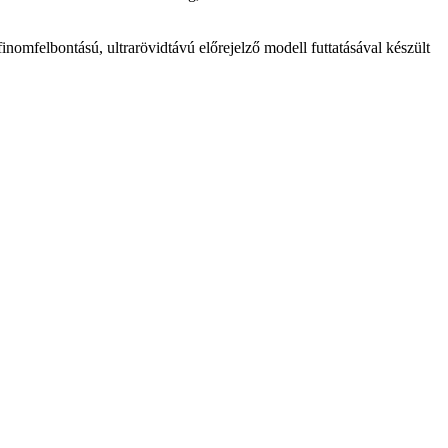
lbontású, ultrarövidtávú előrejelző modell futtatásával készült