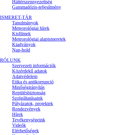
Háttérszennyezettség
Gammadózis-teljesítmény
ISMERET-TÁR
Tanulmányok
Meteorológiai hírek
Kisfilmek
Meteorológiai alapismeretek
Kiadványok
Nap-hold
RÓLUNK
Szervezeti információk
Közérdekű adatok
Adatvédelem
Etika és antikorrupció
Minőségirányítás
Repülésbiztonság
Szolgáltatásaink
Pályázatok, projektek
Rendezvények
Hírek
Tevékenységeink
Videók
Elérhetőségek