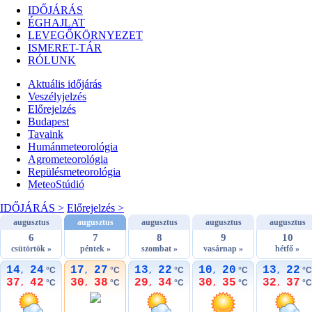
IDŐJÁRÁS
ÉGHAJLAT
LEVEGŐKÖRNYEZET
ISMERET-TÁR
RÓLUNK
Aktuális
időjárás
Veszélyjelzés
Előrejelzés
Budapest
Tavaink
Humánmeteorológia
Agrometeorológia
Repülésmeteorológia
MeteoStúdió
IDŐJÁRÁS >
Előrejelzés >
augusztus
augusztus
augusztus
augusztus
augusztus
6
7
8
9
10
csütörtök »
péntek »
szombat »
vasárnap »
hétfő »
14
24
17
27
13
22
10
20
13
22
°C
°C
°C
°C
°C
,
,
,
,
,
37
42
30
38
29
34
30
35
32
37
°C
°C
°C
°C
°C
,
,
,
,
,