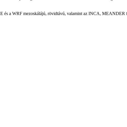
s a WRF mezoskálájú, rövidtávú, valamint az INCA, MEANDER finomfe