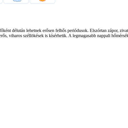
 főként délután lehetnek erősen felhős periódusok. Elszórtan zápor, ziv
erős, viharos széllökések is kísérhetik. A legmagasabb nappali hőmérsék