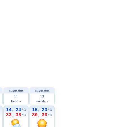
augusztus
augusztus
11
12
kedd »
szerda »
14
24
15
23
°C
°C
,
,
33
38
30
36
°C
°C
,
,