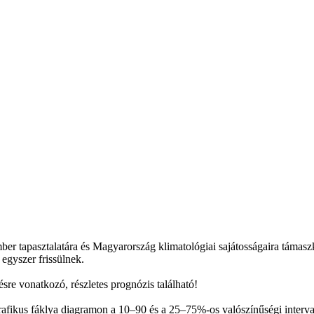
mber tapasztalatára és Magyarország klimatológiai sajátosságaira támas
 egyszer frissülnek.
sre vonatkozó, részletes prognózis található!
afikus fáklya diagramon a 10–90 és a 25–75%-os valószínűségi interval