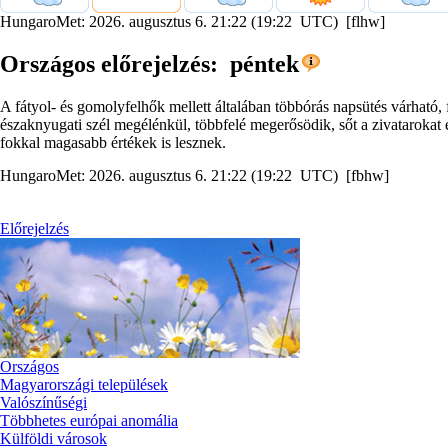
HungaroMet: 2026. augusztus 6. 21:22 (19:22 UTC) [flhw]
Országos előrejelzés: péntek
A fátyol- és gomolyfelhők mellett általában többórás napsütés várható,
északnyugati szél megélénkül, többfelé megerősödik, sőt a zivatarokat 
fokkal magasabb értékek is lesznek.
HungaroMet: 2026. augusztus 6. 21:22 (19:22 UTC) [fbhw]
Előrejelzés
Országos
Magyarországi települések
Valószínűségi
Többhetes európai anomália
Külföldi városok