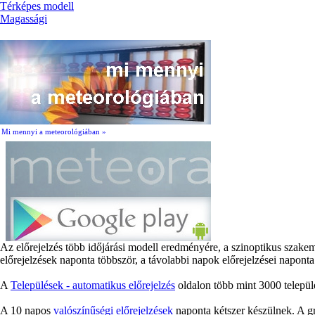
Térképes modell
Magassági
Mi mennyi a meteorológiában »
Az előrejelzés több időjárási modell eredményére, a szinoptikus szake
előrejelzések naponta többször, a távolabbi napok előrejelzései naponta
A
Települések - automatikus előrejelzés
oldalon több mint 3000 települé
A 10 napos
valószínűségi előrejelzések
naponta kétszer készülnek. A gr