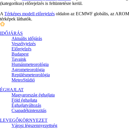
(kategorikus) előrejelzés is feltüntetésre kerül.
A
Térképes modell előrejelzés
oldalon az ECMWF globális, az AROME é
térképek láthatók.
IDŐJÁRÁS
Aktuális
időjárás
Veszélyjelzés
Előrejelzés
Budapest
Tavaink
Humánmeteorológia
Agrometeorológia
Repülésmeteorológia
MeteoStúdió
ÉGHAJLAT
Magyarország éghajlata
Föld éghajlata
Éghajlatváltozás
Csapadékintenzitás
LEVEGŐKÖRNYEZET
Városi légszennyezettség