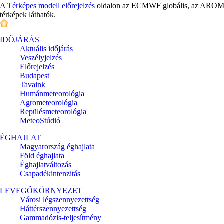
A
Térképes modell előrejelzés
oldalon az ECMWF globális, az AROME é
térképek láthatók.
IDŐJÁRÁS
Aktuális
időjárás
Veszélyjelzés
Előrejelzés
Budapest
Tavaink
Humánmeteorológia
Agrometeorológia
Repülésmeteorológia
MeteoStúdió
ÉGHAJLAT
Magyarország éghajlata
Föld éghajlata
Éghajlatváltozás
Csapadékintenzitás
LEVEGŐKÖRNYEZET
Városi légszennyezettség
Háttérszennyezettség
Gammadózis-teljesítmény