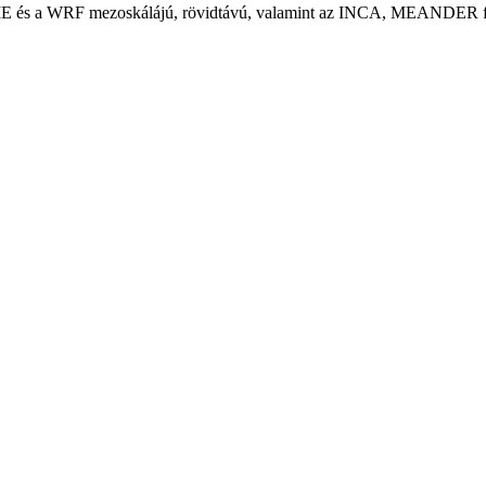
s a WRF mezoskálájú, rövidtávú, valamint az INCA, MEANDER finomfe