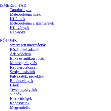
ISMERET-TÁR
Tanulmányok
Meteorológiai hírek
Kisfilmek
Meteorológiai alapismeretek
Kiadványok
Nap-hold
RÓLUNK
Szervezeti információk
Közérdekű adatok
Adatvédelem
Etika és antikorrupció
Minőségirányítás
Repülésbiztonság
Szolgáltatásaink
Pályázatok, projektek
Rendezvények
Hírek
Tevékenységeink
Videók
Elérhetőségek
Kapcsolatok
Megrendelés