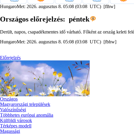
HungaroMet: 2026. augusztus 8. 05:08 (03:08 UTC) [flhw]
Országos előrejelzés: péntek
Derült, napos, csapadékmentes idő várható. Főként az ország keleti fel
HungaroMet: 2026. augusztus 8. 05:08 (03:08 UTC) [fbhw]
Előrejelzés
Országos
Magyarországi települések
Valószínűségi
Többhetes európai anomália
Külföldi városok
Térképes modell
Magassági