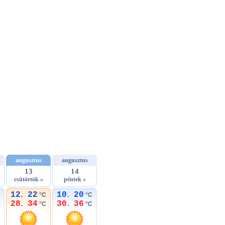
augusztus
augusztus
13
14
csütörtök »
péntek »
12
22
10
20
°C
°C
,
,
28
34
30
36
°C
°C
,
,