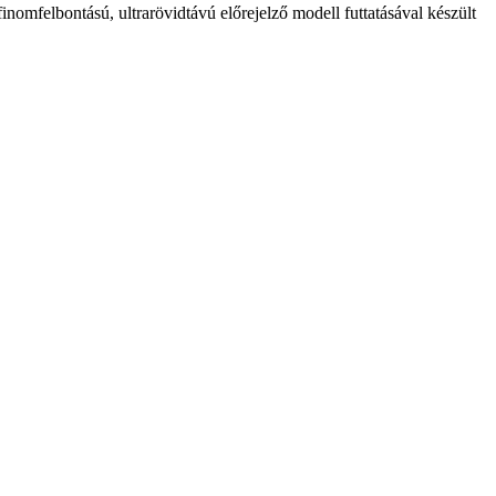
lbontású, ultrarövidtávú előrejelző modell futtatásával készült