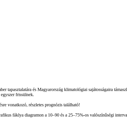
mber tapasztalatára és Magyarország klimatológiai sajátosságaira támas
 egyszer frissülnek.
sre vonatkozó, részletes prognózis található!
afikus fáklya diagramon a 10–90 és a 25–75%-os valószínűségi interval