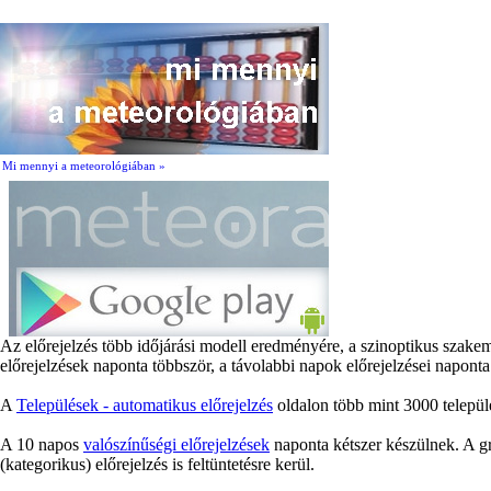
Mi mennyi a meteorológiában »
Az előrejelzés több időjárási modell eredményére, a szinoptikus szake
előrejelzések naponta többször, a távolabbi napok előrejelzései naponta
A
Települések - automatikus előrejelzés
oldalon több mint 3000 települé
A 10 napos
valószínűségi előrejelzések
naponta kétszer készülnek. A gr
(kategorikus) előrejelzés is feltüntetésre kerül.