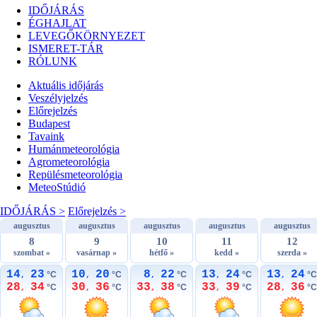
IDŐJÁRÁS
ÉGHAJLAT
LEVEGŐKÖRNYEZET
ISMERET-TÁR
RÓLUNK
Aktuális
időjárás
Veszélyjelzés
Előrejelzés
Budapest
Tavaink
Humánmeteorológia
Agrometeorológia
Repülésmeteorológia
MeteoStúdió
IDŐJÁRÁS >
Előrejelzés >
augusztus
augusztus
augusztus
augusztus
augusztus
8
9
10
11
12
szombat »
vasárnap »
hétfő »
kedd »
szerda »
14
23
10
20
8
22
13
24
13
24
°C
°C
°C
°C
°C
,
,
,
,
,
28
34
30
36
33
38
33
39
28
36
°C
°C
°C
°C
°C
,
,
,
,
,