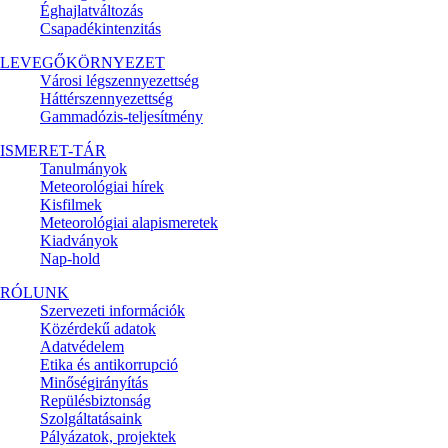
Éghajlatváltozás
Csapadékintenzitás
LEVEGŐKÖRNYEZET
Városi légszennyezettség
Háttérszennyezettség
Gammadózis-teljesítmény
ISMERET-TÁR
Tanulmányok
Meteorológiai hírek
Kisfilmek
Meteorológiai alapismeretek
Kiadványok
Nap-hold
RÓLUNK
Szervezeti információk
Közérdekű adatok
Adatvédelem
Etika és antikorrupció
Minőségirányítás
Repülésbiztonság
Szolgáltatásaink
Pályázatok, projektek