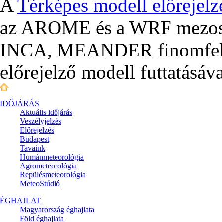
A
Térképes modell előrejelz
az AROME és a WRF mezoská
INCA, MEANDER finomfelbo
előrejelző modell futtatásáva
IDŐJÁRÁS
Aktuális
időjárás
Veszélyjelzés
Előrejelzés
Budapest
Tavaink
Humánmeteorológia
Agrometeorológia
Repülésmeteorológia
MeteoStúdió
ÉGHAJLAT
Magyarország éghajlata
Föld éghajlata