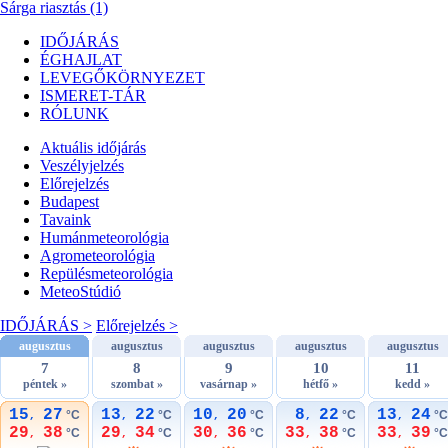
Sárga riasztás (1)
IDŐJÁRÁS
ÉGHAJLAT
LEVEGŐKÖRNYEZET
ISMERET-TÁR
RÓLUNK
Aktuális
időjárás
Veszélyjelzés
Előrejelzés
Budapest
Tavaink
Humánmeteorológia
Agrometeorológia
Repülésmeteorológia
MeteoStúdió
IDŐJÁRÁS >
Előrejelzés >
augusztus
augusztus
augusztus
augusztus
augusztus
7
8
9
10
11
péntek »
szombat »
vasárnap »
hétfő »
kedd »
15
27
13
22
10
20
8
22
13
24
°C
°C
°C
°C
°C
,
,
,
,
,
29
38
29
34
30
36
33
38
33
39
°C
°C
°C
°C
°C
,
,
,
,
,