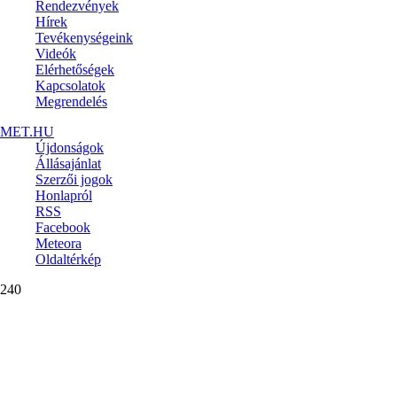
Rendezvények
Hírek
Tevékenységeink
Videók
Elérhetőségek
Kapcsolatok
Megrendelés
MET.HU
Újdonságok
Állásajánlat
Szerzői jogok
Honlapról
RSS
Facebook
Meteora
Oldaltérkép
240