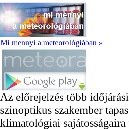
Mi mennyi a meteorológiában »
Az előrejelzés több időjárás
szinoptikus szakember tapas
klimatológiai sajátosságair