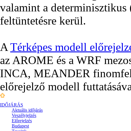
valamint a determinisztikus (
feltüntetésre kerül.
A
Térképes modell előrejelz
az AROME és a WRF mezoská
INCA, MEANDER finomfelbo
előrejelző modell futtatásáva
IDŐJÁRÁS
Aktuális
időjárás
Veszélyjelzés
Előrejelzés
Budapest