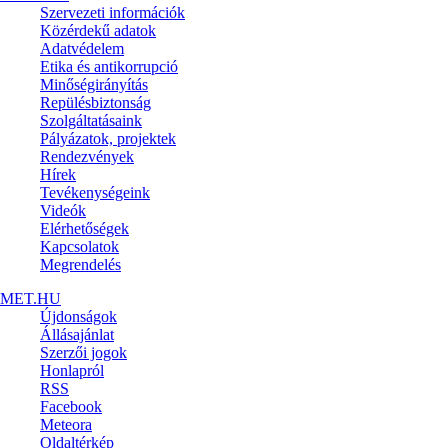
Szervezeti információk
Közérdekű adatok
Adatvédelem
Etika és antikorrupció
Minőségirányítás
Repülésbiztonság
Szolgáltatásaink
Pályázatok, projektek
Rendezvények
Hírek
Tevékenységeink
Videók
Elérhetőségek
Kapcsolatok
Megrendelés
MET.HU
Újdonságok
Állásajánlat
Szerzői jogok
Honlapról
RSS
Facebook
Meteora
Oldaltérkép