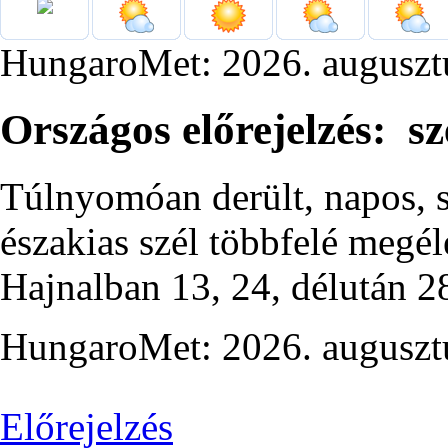
HungaroMet: 2026. auguszt
Országos előrejelzés: s
Túlnyomóan derült, napos, s
északias szél többfelé megé
Hajnalban 13, 24, délután 28
HungaroMet: 2026. auguszt
Előrejelzés