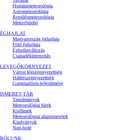
Tavaink
Humánmeteorológia
Agrometeorológia
Repülésmeteorológia
MeteoStúdió
ÉGHAJLAT
Magyarország éghajlata
Föld éghajlata
Éghajlatváltozás
Csapadékintenzitás
LEVEGŐKÖRNYEZET
Városi légszennyezettség
Háttérszennyezettség
Gammadózis-teljesítmény
ISMERET-TÁR
Tanulmányok
Meteorológiai hírek
Kisfilmek
Meteorológiai alapismeretek
Kiadványok
Nap-hold
RÓLUNK