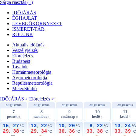
Sárga riasztás (1)
IDŐJÁRÁS
ÉGHAJLAT
LEVEGŐKÖRNYEZET
ISMERET-TÁR
RÓLUNK
Aktuális
időjárás
Veszélyjelzés
Előrejelzés
Budapest
Tavaink
Humánmeteorológia
Agrometeorológia
Repülésmeteorológia
MeteoStúdió
IDŐJÁRÁS >
Előrejelzés >
augusztus
augusztus
augusztus
augusztus
augusztus
7
8
9
10
11
péntek »
szombat »
vasárnap »
hétfő »
kedd »
15
27
13
22
10
20
8
22
13
24
°C
°C
°C
°C
°C
,
,
,
,
,
29
38
29
34
30
36
33
38
33
39
°C
°C
°C
°C
°C
,
,
,
,
,