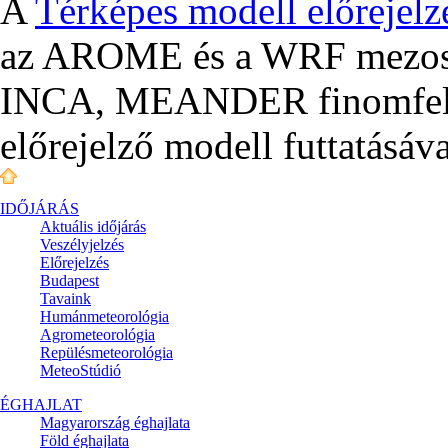
A
Térképes modell előrejelz
az AROME és a WRF mezoská
INCA, MEANDER finomfelbo
előrejelző modell futtatásáva
IDŐJÁRÁS
Aktuális
időjárás
Veszélyjelzés
Előrejelzés
Budapest
Tavaink
Humánmeteorológia
Agrometeorológia
Repülésmeteorológia
MeteoStúdió
ÉGHAJLAT
Magyarország éghajlata
Föld éghajlata