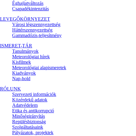
Éghajlatváltozás
Csapadékintenzitás
LEVEGŐKÖRNYEZET
Városi légszennyezettség
Háttérszennyezettség
Gammadózis-teljesítmény
ISMERET-TÁR
Tanulmányok
Meteorológiai hírek
Kisfilmek
Meteorológiai alapismeretek
Kiadványok
Nap-hold
RÓLUNK
Szervezeti információk
Közérdekű adatok
Adatvédelem
Etika és antikorrupció
Minőségirányítás
Repülésbiztonság
Szolgáltatásaink
Pályázatok, projektek