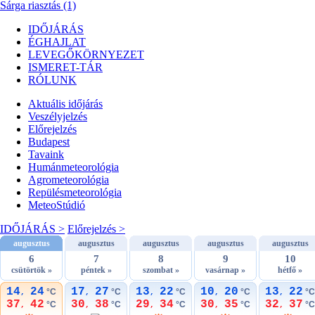
Sárga riasztás (1)
IDŐJÁRÁS
ÉGHAJLAT
LEVEGŐKÖRNYEZET
ISMERET-TÁR
RÓLUNK
Aktuális
időjárás
Veszélyjelzés
Előrejelzés
Budapest
Tavaink
Humánmeteorológia
Agrometeorológia
Repülésmeteorológia
MeteoStúdió
IDŐJÁRÁS >
Előrejelzés >
augusztus
augusztus
augusztus
augusztus
augusztus
6
7
8
9
10
csütörtök »
péntek »
szombat »
vasárnap »
hétfő »
14
24
17
27
13
22
10
20
13
22
°C
°C
°C
°C
°C
,
,
,
,
,
37
42
30
38
29
34
30
35
32
37
°C
°C
°C
°C
°C
,
,
,
,
,