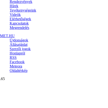
Rendezvények
Hírek
Tevékenységeink
Videók
Elérhetőségek
Kapcsolatok
Megrendelés
MET.HU
Újdonságok
Állásajánlat
Szerzői jogok
Honlapról
RSS
Facebook
Meteora
Oldaltérkép
.65