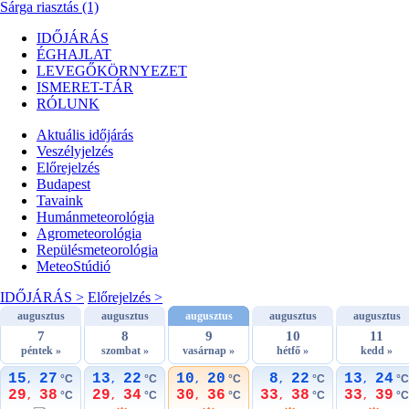
Sárga riasztás (1)
IDŐJÁRÁS
ÉGHAJLAT
LEVEGŐKÖRNYEZET
ISMERET-TÁR
RÓLUNK
Aktuális
időjárás
Veszélyjelzés
Előrejelzés
Budapest
Tavaink
Humánmeteorológia
Agrometeorológia
Repülésmeteorológia
MeteoStúdió
IDŐJÁRÁS >
Előrejelzés >
augusztus
augusztus
augusztus
augusztus
augusztus
7
8
9
10
11
péntek »
szombat »
vasárnap »
hétfő »
kedd »
15
27
13
22
10
20
8
22
13
24
°C
°C
°C
°C
°C
,
,
,
,
,
29
38
29
34
30
36
33
38
33
39
°C
°C
°C
°C
°C
,
,
,
,
,