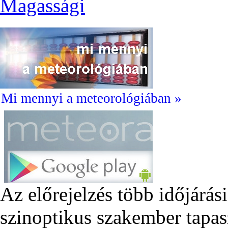
Magassági
Mi mennyi a meteorológiában »
Az előrejelzés több időjárás
szinoptikus szakember tapas