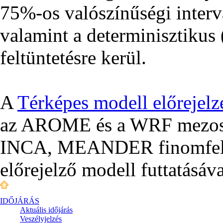
75%-os valószínűségi interv
valamint a determinisztikus (
feltüntetésre kerül.
A
Térképes modell előrejelz
az AROME és a WRF mezoská
INCA, MEANDER finomfelbo
előrejelző modell futtatásáva
IDŐJÁRÁS
Aktuális
időjárás
Veszélyjelzés