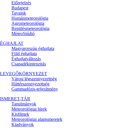
Előrejelzés
Budapest
Tavaink
Humánmeteorológia
Agrometeorológia
Repülésmeteorológia
MeteoStúdió
ÉGHAJLAT
Magyarország éghajlata
Föld éghajlata
Éghajlatváltozás
Csapadékintenzitás
LEVEGŐKÖRNYEZET
Városi légszennyezettség
Háttérszennyezettség
Gammadózis-teljesítmény
ISMERET-TÁR
Tanulmányok
Meteorológiai hírek
Kisfilmek
Meteorológiai alapismeretek
Kiadványok