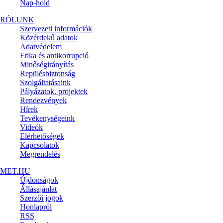
Nap-hold
RÓLUNK
Szervezeti információk
Közérdekű adatok
Adatvédelem
Etika és antikorrupció
Minőségirányítás
Repülésbiztonság
Szolgáltatásaink
Pályázatok, projektek
Rendezvények
Hírek
Tevékenységeink
Videók
Elérhetőségek
Kapcsolatok
Megrendelés
MET.HU
Újdonságok
Állásajánlat
Szerzői jogok
Honlapról
RSS