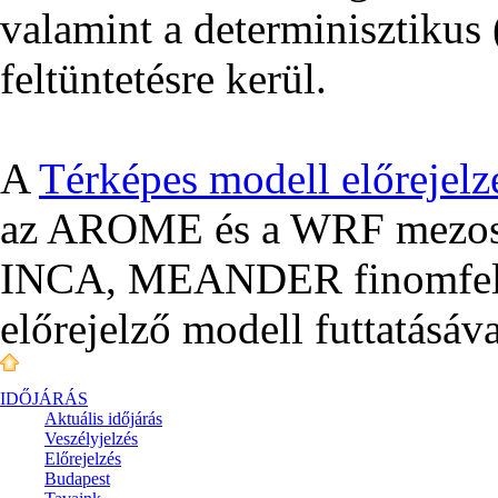
valamint a determinisztikus (
feltüntetésre kerül.
A
Térképes modell előrejelz
az AROME és a WRF mezoská
INCA, MEANDER finomfelbo
előrejelző modell futtatásáva
IDŐJÁRÁS
Aktuális
időjárás
Veszélyjelzés
Előrejelzés
Budapest