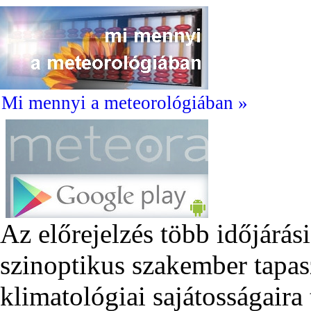
Mi mennyi a meteorológiában »
Az előrejelzés több időjárás
szinoptikus szakember tapas
klimatológiai sajátosságair