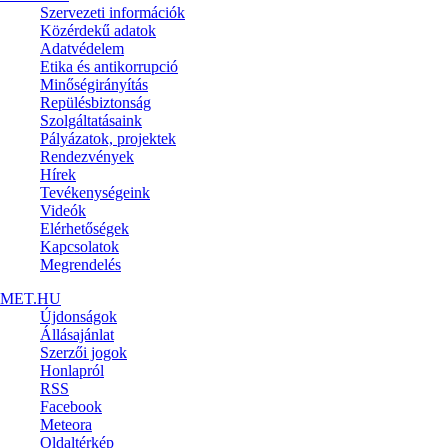
Szervezeti információk
Közérdekű adatok
Adatvédelem
Etika és antikorrupció
Minőségirányítás
Repülésbiztonság
Szolgáltatásaink
Pályázatok, projektek
Rendezvények
Hírek
Tevékenységeink
Videók
Elérhetőségek
Kapcsolatok
Megrendelés
MET.HU
Újdonságok
Állásajánlat
Szerzői jogok
Honlapról
RSS
Facebook
Meteora
Oldaltérkép