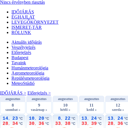
Nincs érvényben riasztás
IDŐJÁRÁS
ÉGHAJLAT
LEVEGŐKÖRNYEZET
ISMERET-TÁR
RÓLUNK
Aktuális
időjárás
Veszélyjelzés
Előrejelzés
Budapest
Tavaink
Humánmeteorológia
Agrometeorológia
Repülésmeteorológia
MeteoStúdió
IDŐJÁRÁS >
Előrejelzés >
augusztus
augusztus
augusztus
augusztus
augusztus
8
9
10
11
12
szombat »
vasárnap »
hétfő »
kedd »
szerda »
14
23
10
20
8
22
13
24
13
24
°C
°C
°C
°C
°C
,
,
,
,
,
28
34
30
36
33
38
33
39
28
36
°C
°C
°C
°C
°C
,
,
,
,
,