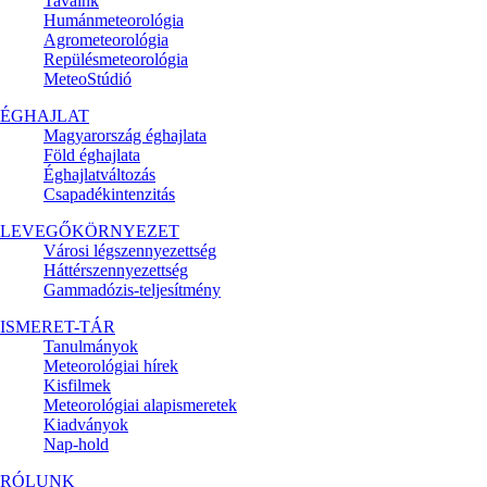
Tavaink
Humánmeteorológia
Agrometeorológia
Repülésmeteorológia
MeteoStúdió
ÉGHAJLAT
Magyarország éghajlata
Föld éghajlata
Éghajlatváltozás
Csapadékintenzitás
LEVEGŐKÖRNYEZET
Városi légszennyezettség
Háttérszennyezettség
Gammadózis-teljesítmény
ISMERET-TÁR
Tanulmányok
Meteorológiai hírek
Kisfilmek
Meteorológiai alapismeretek
Kiadványok
Nap-hold
RÓLUNK