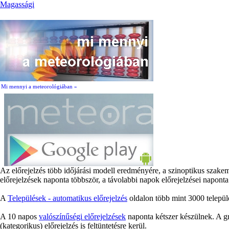
Magassági
Mi mennyi a meteorológiában »
Az előrejelzés több időjárási modell eredményére, a szinoptikus szake
előrejelzések naponta többször, a távolabbi napok előrejelzései naponta
A
Települések - automatikus előrejelzés
oldalon több mint 3000 települé
A 10 napos
valószínűségi előrejelzések
naponta kétszer készülnek. A gr
(kategorikus) előrejelzés is feltüntetésre kerül.