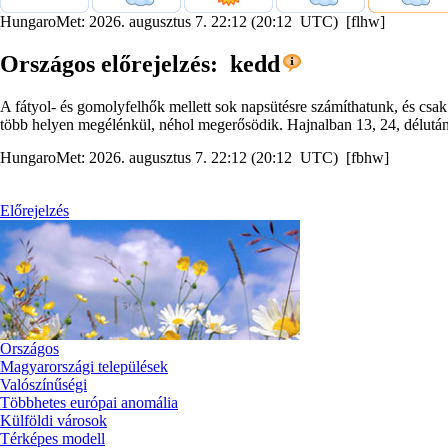
HungaroMet: 2026. augusztus 7. 22:12 (20:12 UTC) [flhw]
Országos előrejelzés: kedd
A fátyol- és gomolyfelhők mellett sok napsütésre számíthatunk, és csak 
több helyen megélénkül, néhol megerősödik. Hajnalban 13, 24, délután
HungaroMet: 2026. augusztus 7. 22:12 (20:12 UTC) [fbhw]
Előrejelzés
Országos
Magyarországi települések
Valószínűségi
Többhetes európai anomália
Külföldi városok
Térképes modell