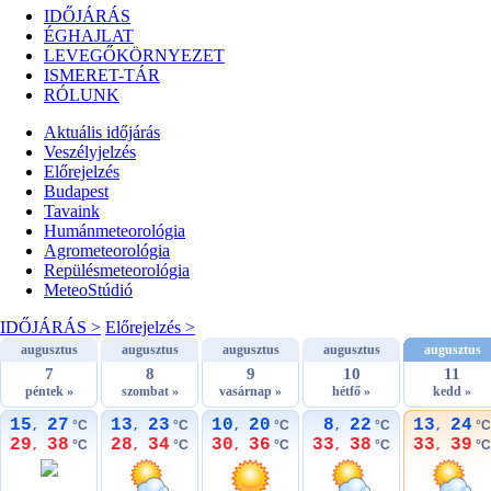
IDŐJÁRÁS
ÉGHAJLAT
LEVEGŐKÖRNYEZET
ISMERET-TÁR
RÓLUNK
Aktuális
időjárás
Veszélyjelzés
Előrejelzés
Budapest
Tavaink
Humánmeteorológia
Agrometeorológia
Repülésmeteorológia
MeteoStúdió
IDŐJÁRÁS >
Előrejelzés >
augusztus
augusztus
augusztus
augusztus
augusztus
7
8
9
10
11
péntek »
szombat »
vasárnap »
hétfő »
kedd »
15
27
13
23
10
20
8
22
13
24
°C
°C
°C
°C
°C
,
,
,
,
,
29
38
28
34
30
36
33
38
33
39
°C
°C
°C
°C
°C
,
,
,
,
,