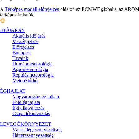
A
Térképes modell előrejelzés
oldalon az ECMWF globális, az AROME é
térképek láthatók.
IDŐJÁRÁS
Aktuális
időjárás
Veszélyjelzés
Előrejelzés
Budapest
Tavaink
Humánmeteorológia
Agrometeorológia
Repülésmeteorológia
MeteoStúdió
ÉGHAJLAT
Magyarország éghajlata
Föld éghajlata
Éghajlatváltozás
Csapadékintenzitás
LEVEGŐKÖRNYEZET
Városi légszennyezettség
Háttérszennyezettség