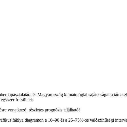
mber tapasztalatára és Magyarország klimatológiai sajátosságaira támas
 egyszer frissülnek.
sre vonatkozó, részletes prognózis található!
afikus fáklya diagramon a 10–90 és a 25–75%-os valószínűségi interval