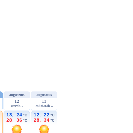
augusztus
augusztus
12
13
szerda »
csütörtök »
13
24
12
22
°C
°C
,
,
28
36
28
34
°C
°C
,
,