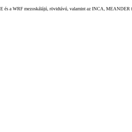
s a WRF mezoskálájú, rövidtávú, valamint az INCA, MEANDER finomfe