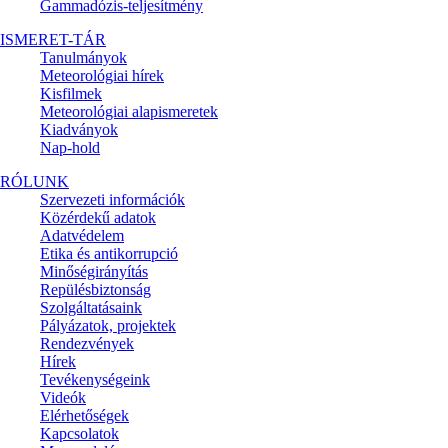
Gammadózis-teljesítmény
ISMERET-TÁR
Tanulmányok
Meteorológiai hírek
Kisfilmek
Meteorológiai alapismeretek
Kiadványok
Nap-hold
RÓLUNK
Szervezeti információk
Közérdekű adatok
Adatvédelem
Etika és antikorrupció
Minőségirányítás
Repülésbiztonság
Szolgáltatásaink
Pályázatok, projektek
Rendezvények
Hírek
Tevékenységeink
Videók
Elérhetőségek
Kapcsolatok