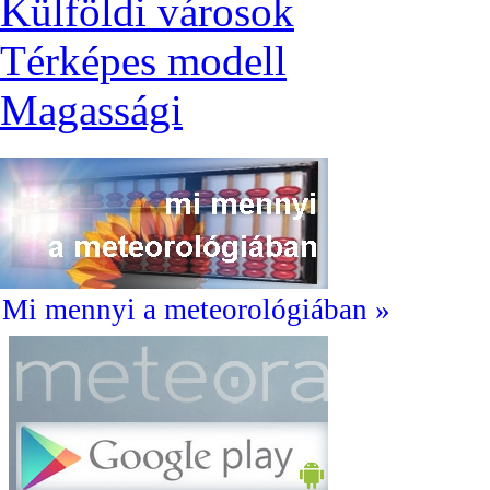
Külföldi városok
Térképes modell
Magassági
Mi mennyi a meteorológiában »