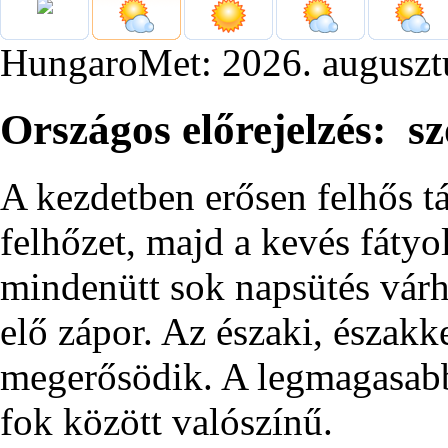
HungaroMet: 2026. auguszt
Országos előrejelzés: s
A kezdetben erősen felhős t
felhőzet, majd a kevés fátyo
mindenütt sok napsütés várha
elő zápor. Az északi, északk
megerősödik. A legmagasabb
fok között valószínű.