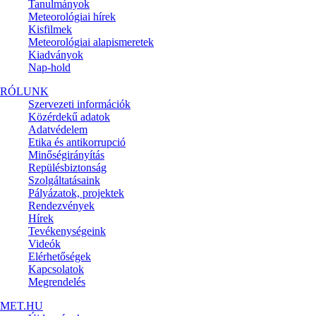
Tanulmányok
Meteorológiai hírek
Kisfilmek
Meteorológiai alapismeretek
Kiadványok
Nap-hold
RÓLUNK
Szervezeti információk
Közérdekű adatok
Adatvédelem
Etika és antikorrupció
Minőségirányítás
Repülésbiztonság
Szolgáltatásaink
Pályázatok, projektek
Rendezvények
Hírek
Tevékenységeink
Videók
Elérhetőségek
Kapcsolatok
Megrendelés
MET.HU