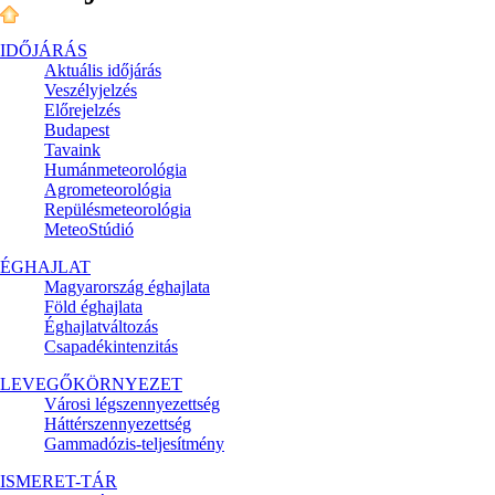
IDŐJÁRÁS
Aktuális
időjárás
Veszélyjelzés
Előrejelzés
Budapest
Tavaink
Humánmeteorológia
Agrometeorológia
Repülésmeteorológia
MeteoStúdió
ÉGHAJLAT
Magyarország éghajlata
Föld éghajlata
Éghajlatváltozás
Csapadékintenzitás
LEVEGŐKÖRNYEZET
Városi légszennyezettség
Háttérszennyezettség
Gammadózis-teljesítmény
ISMERET-TÁR