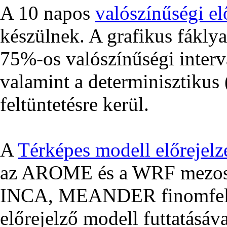
A 10 napos
valószínűségi el
készülnek. A grafikus fákly
75%-os valószínűségi interv
valamint a determinisztikus (
feltüntetésre kerül.
A
Térképes modell előrejelz
az AROME és a WRF mezoská
INCA, MEANDER finomfelbo
előrejelző modell futtatásáva