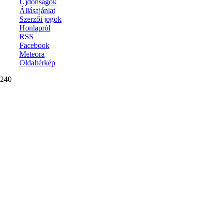
Újdonságok
Állásajánlat
Szerzői jogok
Honlapról
RSS
Facebook
Meteora
Oldaltérkép
240