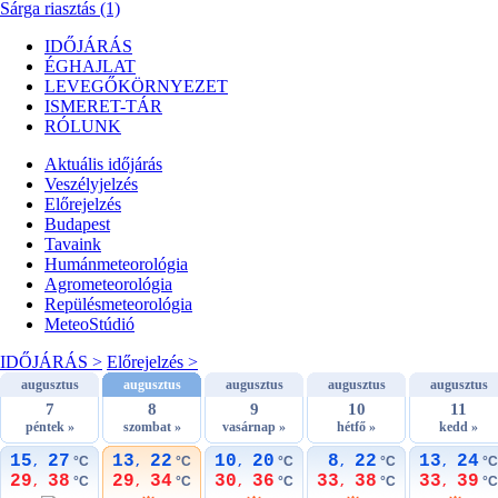
Sárga riasztás (1)
IDŐJÁRÁS
ÉGHAJLAT
LEVEGŐKÖRNYEZET
ISMERET-TÁR
RÓLUNK
Aktuális
időjárás
Veszélyjelzés
Előrejelzés
Budapest
Tavaink
Humánmeteorológia
Agrometeorológia
Repülésmeteorológia
MeteoStúdió
IDŐJÁRÁS >
Előrejelzés >
augusztus
augusztus
augusztus
augusztus
augusztus
7
8
9
10
11
péntek »
szombat »
vasárnap »
hétfő »
kedd »
15
27
13
22
10
20
8
22
13
24
°C
°C
°C
°C
°C
,
,
,
,
,
29
38
29
34
30
36
33
38
33
39
°C
°C
°C
°C
°C
,
,
,
,
,