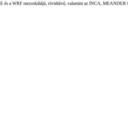
s a WRF mezoskálájú, rövidtávú, valamint az INCA, MEANDER finomfe