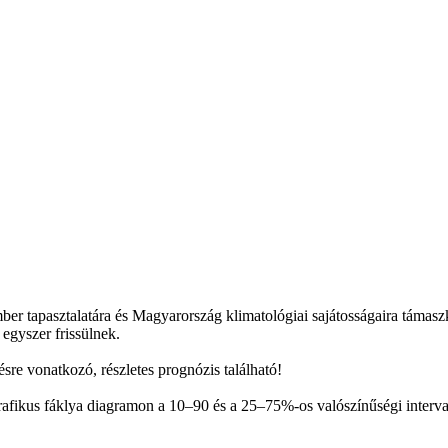
mber tapasztalatára és Magyarország klimatológiai sajátosságaira támas
 egyszer frissülnek.
sre vonatkozó, részletes prognózis található!
afikus fáklya diagramon a 10–90 és a 25–75%-os valószínűségi interval