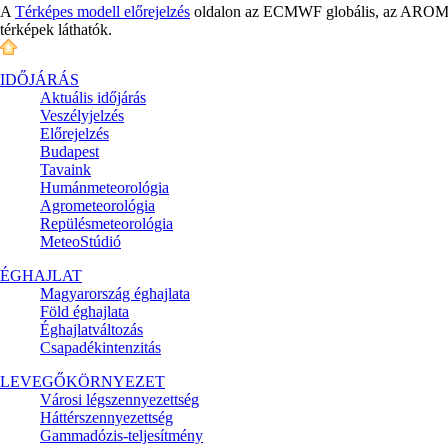
A
Térképes modell előrejelzés
oldalon az ECMWF globális, az AROME é
térképek láthatók.
IDŐJÁRÁS
Aktuális
időjárás
Veszélyjelzés
Előrejelzés
Budapest
Tavaink
Humánmeteorológia
Agrometeorológia
Repülésmeteorológia
MeteoStúdió
ÉGHAJLAT
Magyarország éghajlata
Föld éghajlata
Éghajlatváltozás
Csapadékintenzitás
LEVEGŐKÖRNYEZET
Városi légszennyezettség
Háttérszennyezettség
Gammadózis-teljesítmény