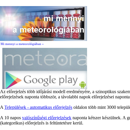
Mi mennyi a meteorológiában »
Az előrejelzés több időjárási modell eredményére, a szinoptikus szake
előrejelzések naponta többször, a távolabbi napok előrejelzései naponta
A
Települések - automatikus előrejelzés
oldalon több mint 3000 települé
A 10 napos
valószínűségi előrejelzések
naponta kétszer készülnek. A gr
(kategorikus) előrejelzés is feltüntetésre kerül.