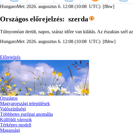
HungaroMet: 2026. augusztus 6. 12:08 (10:08 UTC) [flhw]
Országos előrejelzés: szerda
Túlnyomóan derült, napos, száraz időre van kilátás. Az északias szél a
HungaroMet: 2026. augusztus 6. 12:08 (10:08 UTC) [fbhw]
Előrejelzés
Országos
Magyarországi települések
Valószínűségi
Többhetes európai anomália
Külföldi városok
Térképes modell
Magassági