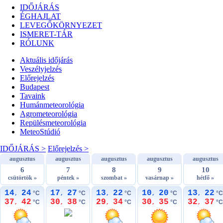
IDŐJÁRÁS
ÉGHAJLAT
LEVEGŐKÖRNYEZET
ISMERET-TÁR
RÓLUNK
Aktuális
időjárás
Veszélyjelzés
Előrejelzés
Budapest
Tavaink
Humánmeteorológia
Agrometeorológia
Repülésmeteorológia
MeteoStúdió
IDŐJÁRÁS >
Előrejelzés >
augusztus
augusztus
augusztus
augusztus
augusztus
6
7
8
9
10
csütörtök »
péntek »
szombat »
vasárnap »
hétfő »
14
24
17
27
13
22
10
20
13
22
°C
°C
°C
°C
°C
,
,
,
,
,
37
42
30
38
29
34
30
35
32
37
°C
°C
°C
°C
°C
,
,
,
,
,