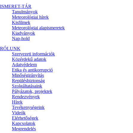
ISMERET-TÁR
Tanulmányok
Meteorológiai hírek
Kisfilmek
Meteorológiai alapismeretek
Kiadványok
Nap-hold
RÓLUNK
Szervezeti információk
Közérdekű adatok
Adatvédelem
Etika és antikorrupció
Minőségirányítás
Repülésbiztonság
Szolgáltatásaink
Pályázatok, projektek
Rendezvények
Hírek
Tevékenységeink
Videók
Elérhetőségek
Kapcsolatok
Megrendelés