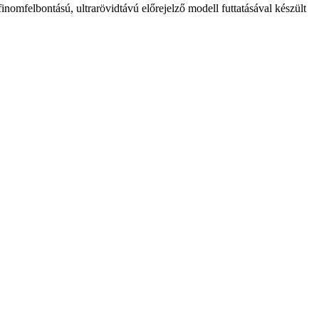
lbontású, ultrarövidtávú előrejelző modell futtatásával készült