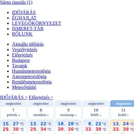
Sárga riasztás (1)
IDŐJÁRÁS
ÉGHAJLAT
LEVEGŐKÖRNYEZET
ISMERET-TÁR
RÓLUNK
Aktuális
időjárás
Veszélyjelzés
Előrejelzés
Budapest
Tavaink
Humánmeteorológia
Agrometeorológia
Repülésmeteorológia
MeteoStúdió
IDŐJÁRÁS >
Előrejelzés >
augusztus
augusztus
augusztus
augusztus
augusztus
7
8
9
10
11
péntek »
szombat »
vasárnap »
hétfő »
kedd »
15
27
13
22
10
20
8
22
13
24
°C
°C
°C
°C
°C
,
,
,
,
,
29
38
29
34
30
36
33
38
33
39
°C
°C
°C
°C
°C
,
,
,
,
,