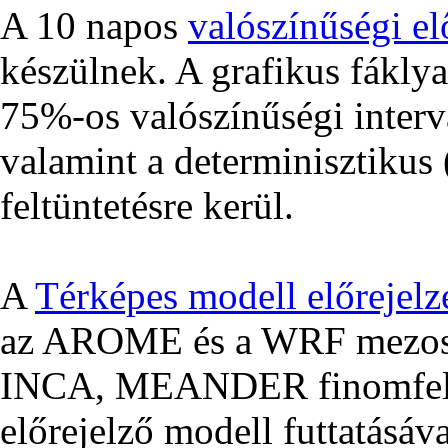
A 10 napos
valószínűségi el
készülnek. A grafikus fákly
75%-os valószínűségi interv
valamint a determinisztikus (
feltüntetésre kerül.
A
Térképes modell előrejelz
az AROME és a WRF mezoská
INCA, MEANDER finomfelbo
előrejelző modell futtatásáva