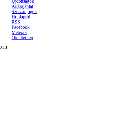
Újdonságok
Állásajánlat
Szerzői jogok
Honlapról
RSS
Facebook
Meteora
Oldaltérkép
240