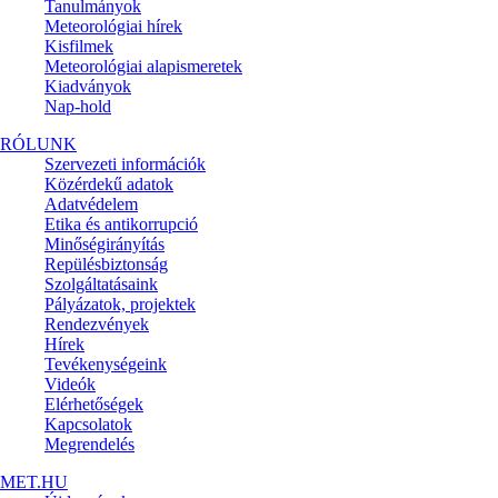
Tanulmányok
Meteorológiai hírek
Kisfilmek
Meteorológiai alapismeretek
Kiadványok
Nap-hold
RÓLUNK
Szervezeti információk
Közérdekű adatok
Adatvédelem
Etika és antikorrupció
Minőségirányítás
Repülésbiztonság
Szolgáltatásaink
Pályázatok, projektek
Rendezvények
Hírek
Tevékenységeink
Videók
Elérhetőségek
Kapcsolatok
Megrendelés
MET.HU