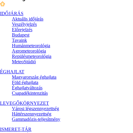
IDŐJÁRÁS
Aktuális
időjárás
Veszélyjelzés
Előrejelzés
Budapest
Tavaink
Humánmeteorológia
Agrometeorológia
Repülésmeteorológia
MeteoStúdió
ÉGHAJLAT
Magyarország éghajlata
Föld éghajlata
Éghajlatváltozás
Csapadékintenzitás
LEVEGŐKÖRNYEZET
Városi légszennyezettség
Háttérszennyezettség
Gammadózis-teljesítmény
ISMERET-TÁR