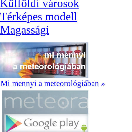
Külföldi városok
Térképes modell
Magassági
Mi mennyi a meteorológiában »