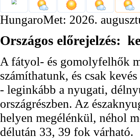
HungaroMet: 2026. auguszt
Országos előrejelzés: k
A fátyol- és gomolyfelhők m
számíthatunk, és csak kevés 
- leginkább a nyugati, délny
országrészben. Az északnyug
helyen megélénkül, néhol m
délután 33, 39 fok várható.