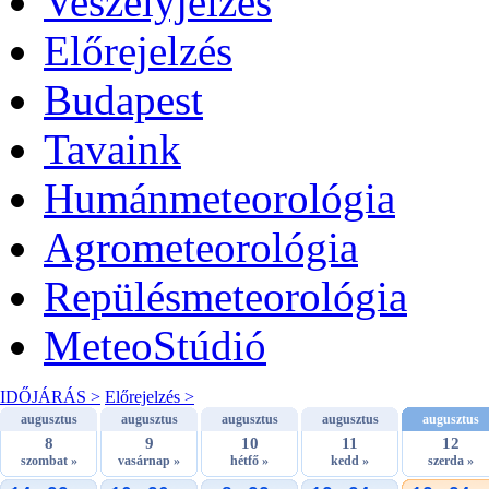
Veszélyjelzés
Előrejelzés
Budapest
Tavaink
Humánmeteorológia
Agrometeorológia
Repülésmeteorológia
MeteoStúdió
IDŐJÁRÁS >
Előrejelzés >
augusztus
augusztus
augusztus
augusztus
augusztus
8
9
10
11
12
szombat »
vasárnap »
hétfő »
kedd »
szerda »