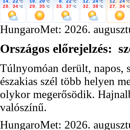
14
22
10
20
8
22
12
24
12
24
°C
°C
°C
°C
°C
,
,
,
,
,
28
34
29
35
33
37
32
38
27
34
°C
°C
°C
°C
°C
,
,
,
,
,
HungaroMet: 2026. auguszt
Országos előrejelzés: s
Túlnyomóan derült, napos, s
északias szél több helyen m
olykor megerősödik. Hajnalb
valószínű.
HungaroMet: 2026. auguszt