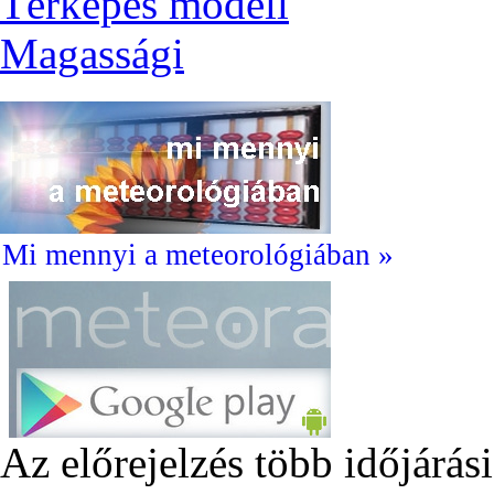
Térképes modell
Magassági
Mi mennyi a meteorológiában »
Az előrejelzés több időjárás