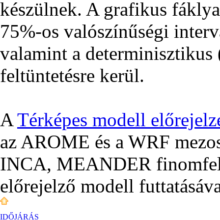
készülnek. A grafikus fákly
75%-os valószínűségi interv
valamint a determinisztikus (
feltüntetésre kerül.
A
Térképes modell előrejelz
az AROME és a WRF mezoská
INCA, MEANDER finomfelbo
előrejelző modell futtatásáva
IDŐJÁRÁS