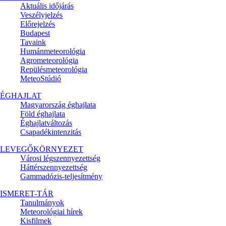
Aktuális
időjárás
Veszélyjelzés
Előrejelzés
Budapest
Tavaink
Humánmeteorológia
Agrometeorológia
Repülésmeteorológia
MeteoStúdió
ÉGHAJLAT
Magyarország éghajlata
Föld éghajlata
Éghajlatváltozás
Csapadékintenzitás
LEVEGŐKÖRNYEZET
Városi légszennyezettség
Háttérszennyezettség
Gammadózis-teljesítmény
ISMERET-TÁR
Tanulmányok
Meteorológiai hírek
Kisfilmek