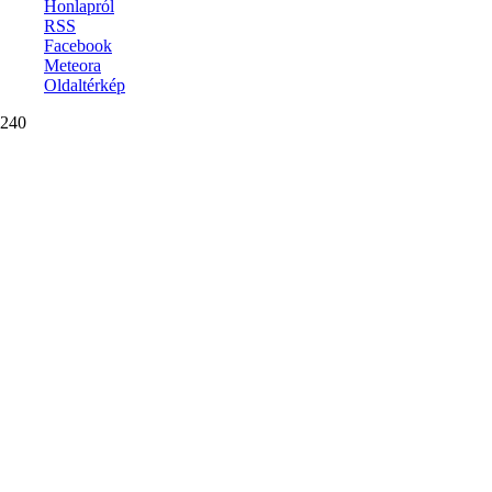
Honlapról
RSS
Facebook
Meteora
Oldaltérkép
240