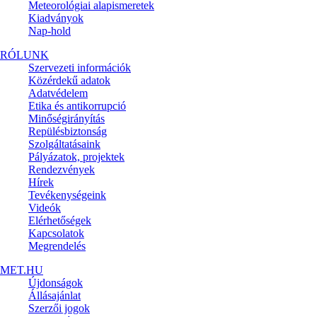
Meteorológiai alapismeretek
Kiadványok
Nap-hold
RÓLUNK
Szervezeti információk
Közérdekű adatok
Adatvédelem
Etika és antikorrupció
Minőségirányítás
Repülésbiztonság
Szolgáltatásaink
Pályázatok, projektek
Rendezvények
Hírek
Tevékenységeink
Videók
Elérhetőségek
Kapcsolatok
Megrendelés
MET.HU
Újdonságok
Állásajánlat
Szerzői jogok