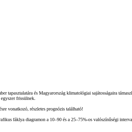
mber tapasztalatára és Magyarország klimatológiai sajátosságaira támas
 egyszer frissülnek.
sre vonatkozó, részletes prognózis található!
afikus fáklya diagramon a 10–90 és a 25–75%-os valószínűségi interval