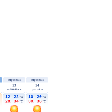
augusztus
augusztus
13
14
csütörtök »
péntek »
12
22
10
20
°C
°C
,
,
28
34
30
36
°C
°C
,
,