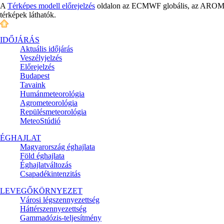
A
Térképes modell előrejelzés
oldalon az ECMWF globális, az AROME é
térképek láthatók.
IDŐJÁRÁS
Aktuális
időjárás
Veszélyjelzés
Előrejelzés
Budapest
Tavaink
Humánmeteorológia
Agrometeorológia
Repülésmeteorológia
MeteoStúdió
ÉGHAJLAT
Magyarország éghajlata
Föld éghajlata
Éghajlatváltozás
Csapadékintenzitás
LEVEGŐKÖRNYEZET
Városi légszennyezettség
Háttérszennyezettség
Gammadózis-teljesítmény