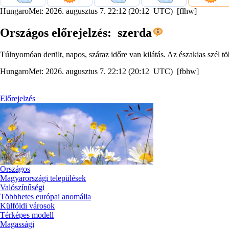
HungaroMet: 2026. augusztus 7. 22:12 (20:12 UTC) [flhw]
Országos előrejelzés: szerda
Túlnyomóan derült, napos, száraz időre van kilátás. Az északias szél t
HungaroMet: 2026. augusztus 7. 22:12 (20:12 UTC) [fbhw]
Előrejelzés
Országos
Magyarországi települések
Valószínűségi
Többhetes európai anomália
Külföldi városok
Térképes modell
Magassági