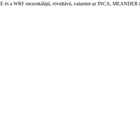
s a WRF mezoskálájú, rövidtávú, valamint az INCA, MEANDER finomfe