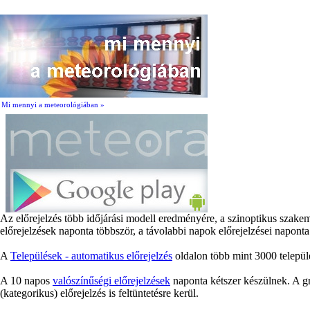
Mi mennyi a meteorológiában »
Az előrejelzés több időjárási modell eredményére, a szinoptikus szake
előrejelzések naponta többször, a távolabbi napok előrejelzései naponta
A
Települések - automatikus előrejelzés
oldalon több mint 3000 települé
A 10 napos
valószínűségi előrejelzések
naponta kétszer készülnek. A gr
(kategorikus) előrejelzés is feltüntetésre kerül.