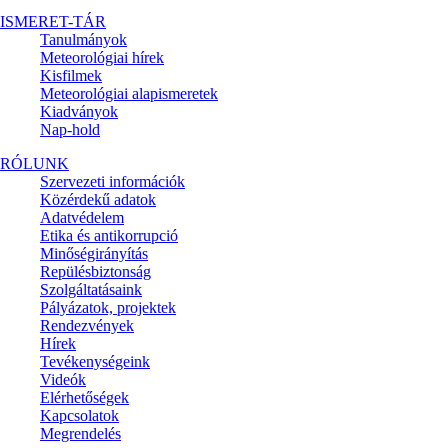
ISMERET-TÁR
Tanulmányok
Meteorológiai hírek
Kisfilmek
Meteorológiai alapismeretek
Kiadványok
Nap-hold
RÓLUNK
Szervezeti információk
Közérdekű adatok
Adatvédelem
Etika és antikorrupció
Minőségirányítás
Repülésbiztonság
Szolgáltatásaink
Pályázatok, projektek
Rendezvények
Hírek
Tevékenységeink
Videók
Elérhetőségek
Kapcsolatok
Megrendelés