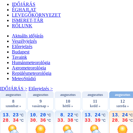
IDŐJÁRÁS
ÉGHAJLAT
LEVEGŐKÖRNYEZET
ISMERET-TÁR
RÓLUNK
Aktuális
időjárás
Veszélyjelzés
Előrejelzés
Budapest
Tavaink
Humánmeteorológia
Agrometeorológia
Repülésmeteorológia
MeteoStúdió
IDŐJÁRÁS >
Előrejelzés >
augusztus
augusztus
augusztus
augusztus
augusztus
8
9
10
11
12
szombat »
vasárnap »
hétfő »
kedd »
szerda »
13
23
10
20
8
22
13
24
13
24
°C
°C
°C
°C
°C
,
,
,
,
,
28
34
30
36
33
38
33
39
28
36
°C
°C
°C
°C
°C
,
,
,
,
,