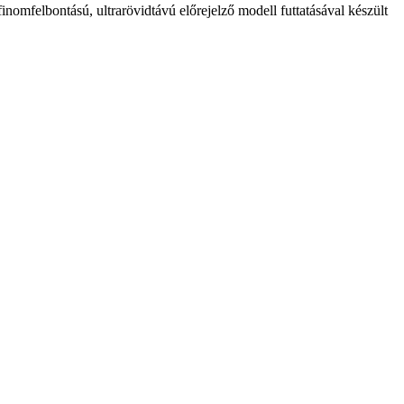
lbontású, ultrarövidtávú előrejelző modell futtatásával készült