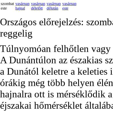
szombat
vasárnap
vasárnap
vasárnap
vasárnap
este
hajnal
délelőtt
délután
este
Országos előrejelzés: szomba
reggelig
Túlnyomóan felhőtlen vagy de
A Dunántúlon az északias sz
a Dunától keletre a keleties 
órákig még több helyen élén
hajnalra ott is mérséklődik
éjszakai hőmérséklet általáb