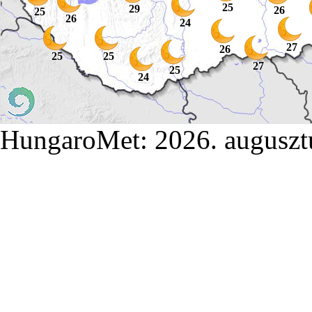
25
29
26
25
26
24
27
26
25
25
27
25
24
HungaroMet: 2026. auguszt