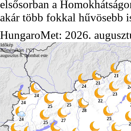
elsősorban a Homokhátságon
akár több fokkal hűvösebb is
HungaroMet: 2026. auguszt
Időkép
Hőmérséklet [°C]
augusztus 8. szombat este
21
21
24
2
23
24
22
24
25
25
28
25
24
27
25
2