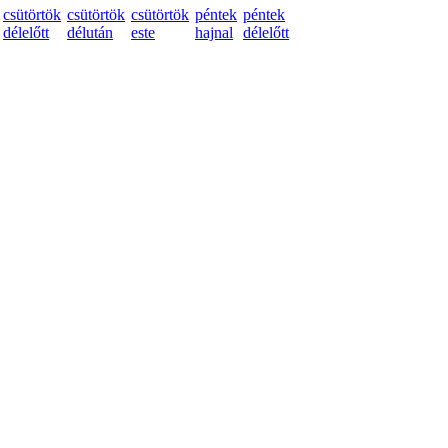
csütörtök
csütörtök
csütörtök
péntek
péntek
délelőtt
délután
este
hajnal
délelőtt