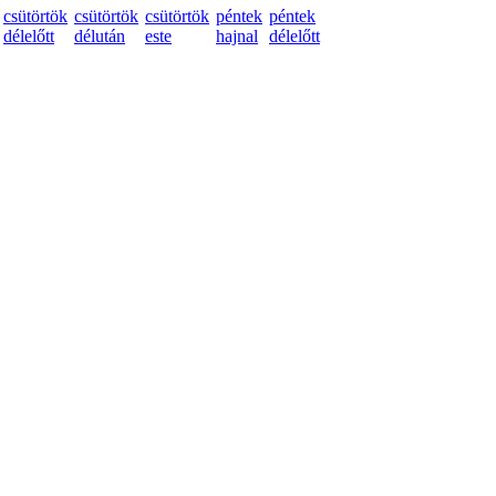
csütörtök
csütörtök
csütörtök
péntek
péntek
délelőtt
délután
este
hajnal
délelőtt